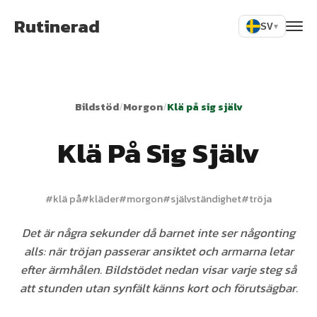
Rutinerad
SV
▾
Bildstöd
/
Morgon
/
Klä på sig själv
Klä På Sig Själv
#
klä på
#
kläder
#
morgon
#
självständighet
#
tröja
Det är några sekunder då barnet inte ser någonting
alls: när tröjan passerar ansiktet och armarna letar
efter ärmhålen. Bildstödet nedan visar varje steg så
att stunden utan synfält känns kort och förutsägbar.