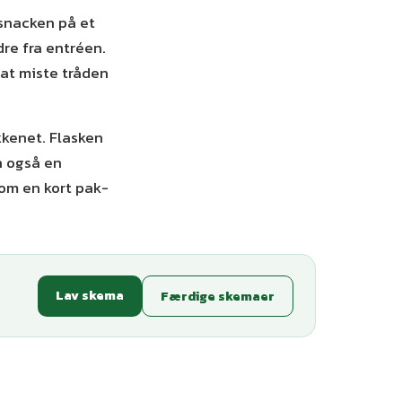
 snacken på et
dre fra entréen.
 at miste tråden
økkenet. Flasken
n også en
om en kort pak-
Lav skema
Færdige skemaer
ianter