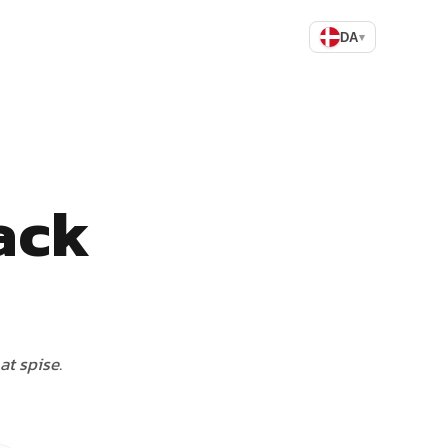
DA
▾
ack
at spise.