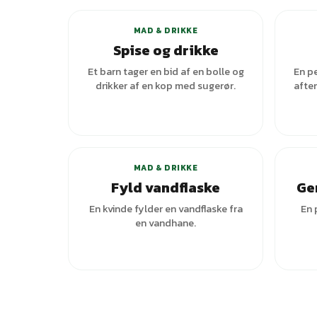
MAD & DRIKKE
Spise og drikke
Et barn tager en bid af en bolle og
En p
drikker af en kop med sugerør.
aften
+
2
varianter
MAD & DRIKKE
Fyld vandflaske
Ge
En kvinde fylder en vandflaske fra
En 
en vandhane.