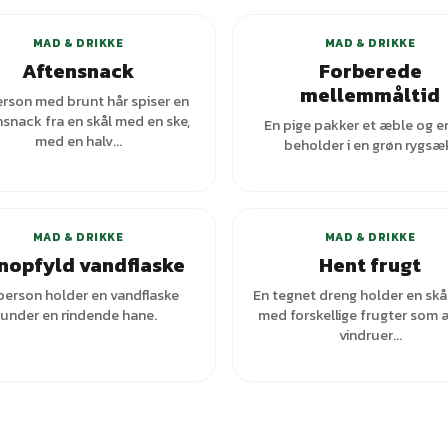
MAD & DRIKKE
MAD & DRIKKE
Aftensnack
Forberede
mellemmåltid
erson med brunt hår spiser en
snack fra en skål med en ske,
En pige pakker et æble og e
med en halv...
beholder i en grøn rygsæ
+
1
varianter
MAD & DRIKKE
MAD & DRIKKE
nopfyld vandflaske
Hent frugt
person holder en vandflaske
En tegnet dreng holder en skål
under en rindende hane.
med forskellige frugter som 
vindruer...