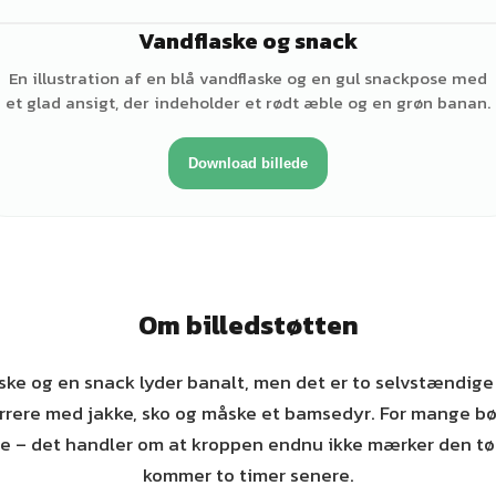
Vandflaske og snack
En illustration af en blå vandflaske og en gul snackpose med
et glad ansigt, der indeholder et rødt æble og en grøn banan.
Download billede
Om billedstøtten
aske og en snack lyder banalt, men det er to selvstændige
urrere med jakke, sko og måske et bamsedyr. For mange bø
 – det handler om at kroppen endnu ikke mærker den tørst
kommer to timer senere.