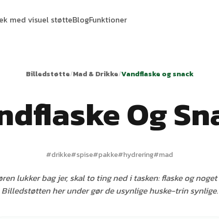
tek med visuel støtte
Blog
Funktioner
Billedstøtte
/
Mad & Drikke
/
Vandflaske og snack
ndflaske Og Sn
#
drikke
#
spise
#
pakke
#
hydrering
#
mad
ren lukker bag jer, skal to ting ned i tasken: flaske og noget 
Billedstøtten her under gør de usynlige huske-trin synlige.