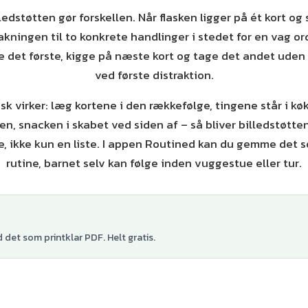
lledstøtten gør forskellen. Når flasken ligger på ét kort og
akningen til to konkrete handlinger i stedet for en vag or
 det første, kigge på næste kort og tage det andet uden
ved første distraktion.
tisk virker: læg kortene i den rækkefølge, tingene står i k
en, snacken i skabet ved siden af – så bliver billedstøtte
, ikke kun en liste. I appen Routined kan du gemme det s
rutine, barnet selv kan følge inden vuggestue eller tur.
det som printklar PDF. Helt gratis.
+
4
varianter
+
3
var