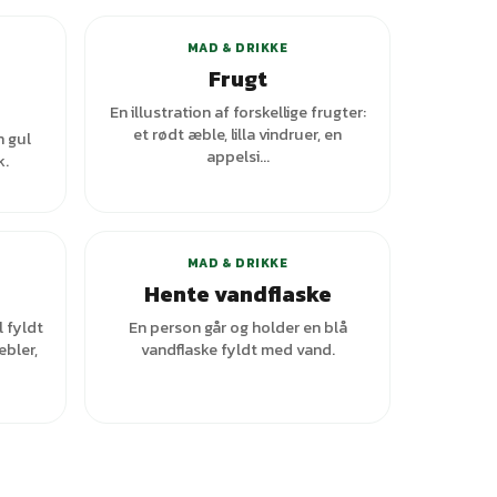
MAD & DRIKKE
Frugt
En illustration af forskellige frugter:
et rødt æble, lilla vindruer, en
n gul
appelsi...
k.
MAD & DRIKKE
Hente vandflaske
 fyldt
En person går og holder en blå
æbler,
vandflaske fyldt med vand.