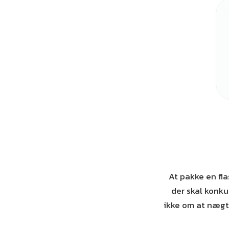
At pakke en fl
der skal konk
ikke om at nægte