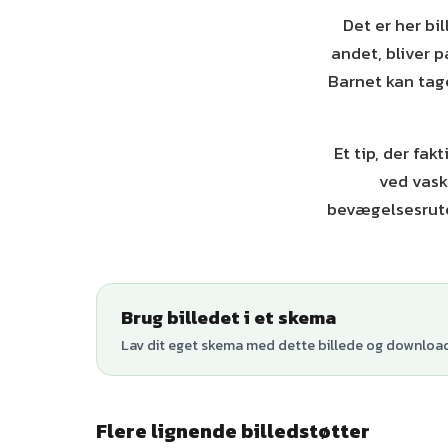
Det er her bi
andet, bliver p
Barnet kan tage
Et tip, der fak
ved vask
bevægelsesrute
Brug billedet i et skema
Lav dit eget skema med dette billede og download 
Flere lignende billedstøtter
+
1
varianter