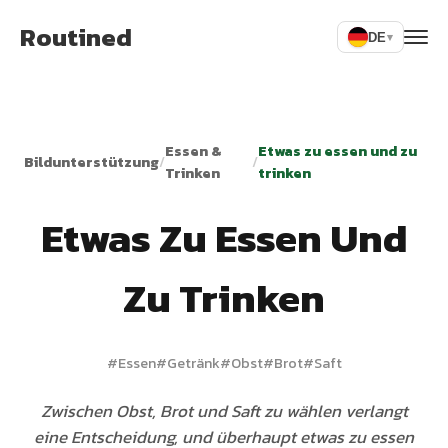
Routined
DE
▾
Essen &
Etwas zu essen und zu
Bildunterstützung
/
/
Trinken
trinken
Etwas Zu Essen Und
Zu Trinken
#
Essen
#
Getränk
#
Obst
#
Brot
#
Saft
Zwischen Obst, Brot und Saft zu wählen verlangt
eine Entscheidung, und überhaupt etwas zu essen