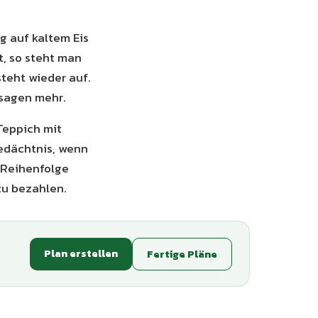
g auf kaltem Eis
t, so steht man
steht wieder auf.
rsagen mehr.
Teppich mit
gedächtnis, wenn
r Reihenfolge
zu bezahlen.
Plan erstellen
Fertige Pläne