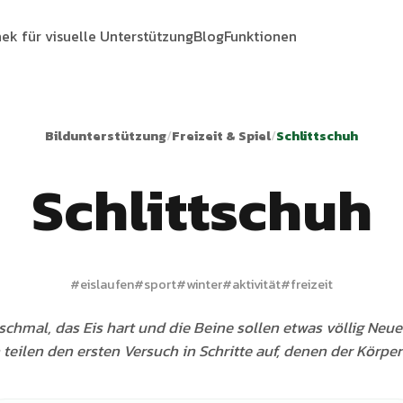
hek für visuelle Unterstützung
Blog
Funktionen
Bildunterstützung
/
Freizeit & Spiel
/
Schlittschuh
Schlittschuh
#
eislaufen
#
sport
#
winter
#
aktivität
#
freizeit
 schmal, das Eis hart und die Beine sollen etwas völlig Neue
 teilen den ersten Versuch in Schritte auf, denen der Körper