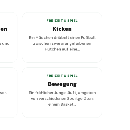
+
2
Varianten
FREIZEIT & SPIEL
hen
Kicken
Ein Mädchen dribbelt einen Fußball
e und
zwischen zwei orangefarbenen
Hütchen auf eine...
ianten
FREIZEIT & SPIEL
Bewegung
ser.
Ein fröhlicher Junge läuft, umgeben
von verschiedenen Sportgeräten:
einem Basket...