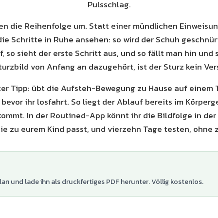
Pulsschlag.
en die Reihenfolge um. Statt einer mündlichen Einweisun
die Schritte in Ruhe ansehen: so wird der Schuh geschnür
, so sieht der erste Schritt aus, und so fällt man hin und 
urzbild von Anfang an dazugehört, ist der Sturz kein Ve
ter Tipp: übt die Aufsteh-Bewegung zu Hause auf einem 
bevor ihr losfahrt. So liegt der Ablauf bereits im Körper
 kommt. In der Routined-App könnt ihr die Bildfolge in de
ie zu eurem Kind passt, und vierzehn Tage testen, ohne 
lan und lade ihn als druckfertiges PDF herunter. Völlig kostenlos.