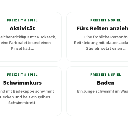
+
1
Varianten
FREIZEIT & SPIEL
FREIZEIT & SPIEL
Aktivität
Fürs Reiten anzie
Zeichentrickfigur mit Rucksack,
Eine fröhliche Person in
 eine Farbpalette und einen
Reitkleidung mit blauer Jack
Pinsel hält,...
Stiefeln setzt einen ...
+
2
Var
FREIZEIT & SPIEL
FREIZEIT & SPIEL
Schwimmkurs
Baden
Kind mit Badekappe schwimmt
Ein Junge schwimmt im Was
 Becken und hält ein gelbes
Schwimmbrett.