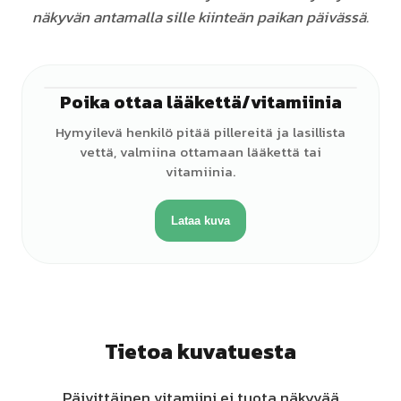
näkyvän antamalla sille kiinteän paikan päivässä.
Poika ottaa lääkettä/vitamiinia
♂
Hymyilevä henkilö pitää pillereitä ja lasillista
vettä, valmiina ottamaan lääkettä tai
vitamiinia.
Lataa kuva
Tietoa kuvatuesta
Päivittäinen vitamiini ei tuota näkyvää