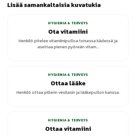
Lisää samankaltaisia kuvatukia
+
2
varianttia
HYGIENIA & TERVEYS
Ota vitamiini
Henkilö pitelee vitamiinipulloa toisessa kädessä ja
asettaa pienen pyöreän vitam...
+
6
varianttia
HYGIENIA & TERVEYS
Ottaa lääke
Henkilö ottaa pillerin vesilasin ja lääkepullon kanssa.
+
3
varianttia
HYGIENIA & TERVEYS
Ottaa vitamiini