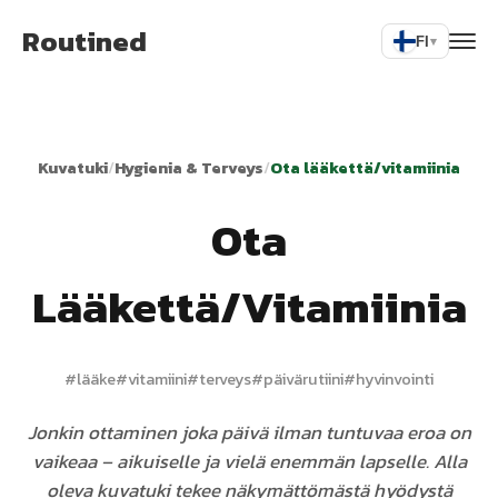
Routined
FI
▾
Kuvatuki
/
Hygienia & Terveys
/
Ota lääkettä/vitamiinia
Ota
Lääkettä/vitamiinia
#
lääke
#
vitamiini
#
terveys
#
päivärutiini
#
hyvinvointi
Jonkin ottaminen joka päivä ilman tuntuvaa eroa on
vaikeaa – aikuiselle ja vielä enemmän lapselle. Alla
oleva kuvatuki tekee näkymättömästä hyödystä