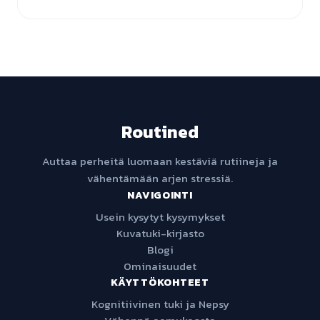
Routined
Auttaa perheitä luomaan kestäviä rutiineja ja
vähentämään arjen stressiä.
NAVIGOINTI
Usein kysytyt kysymykset
Kuvatuki-kirjasto
Blogi
Ominaisuudet
KÄYTTÖKOHTEET
Kognitiivinen tuki ja Nepsy