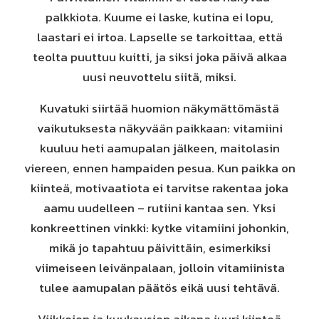
palkkiota. Kuume ei laske, kutina ei lopu,
laastari ei irtoa. Lapselle se tarkoittaa, että
teolta puuttuu kuitti, ja siksi joka päivä alkaa
uusi neuvottelu siitä, miksi.
Kuvatuki siirtää huomion näkymättömästä
vaikutuksesta näkyvään paikkaan: vitamiini
kuuluu heti aamupalan jälkeen, maitolasin
viereen, ennen hampaiden pesua. Kun paikka on
kiinteä, motivaatiota ei tarvitse rakentaa joka
aamu uudelleen – rutiini kantaa sen. Yksi
konkreettinen vinkki: kytke vitamiini johonkin,
mikä jo tapahtuu päivittäin, esimerkiksi
viimeiseen leivänpalaan, jolloin vitamiinista
tulee aamupalan päätös eikä uusi tehtävä.