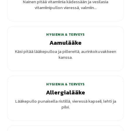
Nainen pitää vitamiinia kädessään ja vesilasia
vitamiinipullon vieressä, valmiin...
+
1
varianttia
HYGIENIA & TERVEYS
Aamulääke
Käsi pitää lääkepulloa ja pillereitä, aurinkokuvakkeen
kanssa.
HYGIENIA & TERVEYS
Allergialääke
Lääkepullo punaisella ristillä, vieressä kapseli, lehti ja
pilvi.