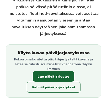
Viikkojen ja kuukausien aikana juuri kiinteä
paikka päivässä pitää rutiinin elossa, ei
muistutus. Routined-sovelluksessa voit asettaa
vitamiinin aamupalan viereen ja antaa
sovelluksen näyttää sen joka aamu samassa
järjestyksessä.
Käytä kuvaa päiväjärjestyksessä
Kokoa oma kuvitettu päiväjärjestys tällä kuvalla ja
lataa se tulostusvalmiina PDF-tiedostona. Täysin
ilmainen.
Luo päiväjärjestys
Valmiit päiväjärjestykset