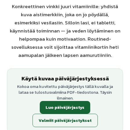
Konkreettinen vinkki juuri vitamiinille: yhdistä
kuva aistimerkkiin, joka on jo pöydällä,
esimerkiksi vesilasiin. Silloin lasi, ei tabletti,
käynnistää toiminnan — ja veden löytäminen on
helpompaa kuin motivaation. Routined-
sovelluksessa voit sijoittaa vitamiinikortin heti
aamupalan jälkeen lapsen aamurutiiniin.
Käytä kuvaa päiväjärjestyksessä
Kokoa oma kuvitettu päiväjärjestys tällä kuvalla ja
lataa se tulostusvalmiina PDF-tiedostona. Täysin
ilmainen.
Luo päiväjärjestys
Valmiit päiväjärjestykset