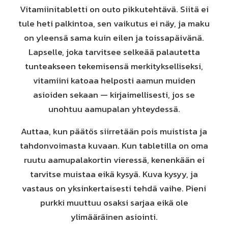
Vitamiinitabletti on outo pikkutehtävä. Siitä ei
tule heti palkintoa, sen vaikutus ei näy, ja maku
on yleensä sama kuin eilen ja toissapäivänä.
Lapselle, joka tarvitsee selkeää palautetta
tunteakseen tekemisensä merkitykselliseksi,
vitamiini katoaa helposti aamun muiden
asioiden sekaan — kirjaimellisesti, jos se
unohtuu aamupalan yhteydessä.
Auttaa, kun päätös siirretään pois muistista ja
tahdonvoimasta kuvaan. Kun tabletilla on oma
ruutu aamupalakortin vieressä, kenenkään ei
tarvitse muistaa eikä kysyä. Kuva kysyy, ja
vastaus on yksinkertaisesti tehdä vaihe. Pieni
purkki muuttuu osaksi sarjaa eikä ole
ylimääräinen asiointi.