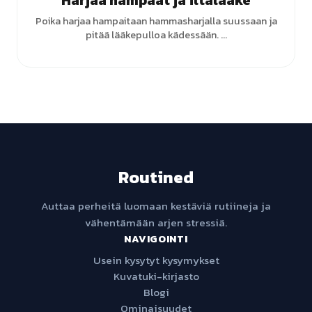
Harjaa hampaat ja iltalääke
Poika harjaa hampaitaan hammasharjalla suussaan ja
pitää lääkepulloa kädessään. ...
Routined
Auttaa perheitä luomaan kestäviä rutiineja ja
vähentämään arjen stressiä.
NAVIGOINTI
Usein kysytyt kysymykset
Kuvatuki-kirjasto
Blogi
Ominaisuudet