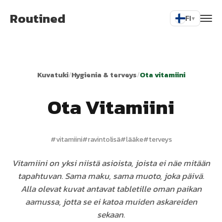
Routined
FI
▾
Kuvatuki
/
Hygienia & terveys
/
Ota vitamiini
Ota Vitamiini
#
vitamiini
#
ravintolisä
#
lääke
#
terveys
Vitamiini on yksi niistä asioista, joista ei näe mitään
tapahtuvan. Sama maku, sama muoto, joka päivä.
Alla olevat kuvat antavat tabletille oman paikan
aamussa, jotta se ei katoa muiden askareiden
sekaan.