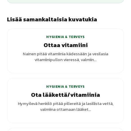
Lisää samankaltaisia kuvatukia
+
3
varianttia
HYGIENIA & TERVEYS
Ottaa vitamiini
Nainen pitää vitamiinia kädessään ja vesilasia
vitamiinipullon vieressä, valmiin...
HYGIENIA & TERVEYS
Ota lääkettä/vitamiinia
Hymyilevä henkilö pitää pillereitä ja lasillista vettä,
valmiina ottamaan lääket...
+
1
varianttia