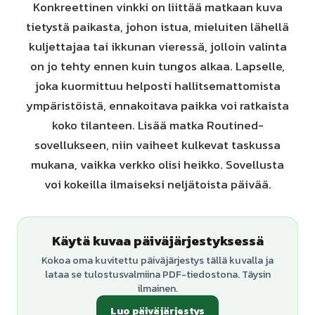
Konkreettinen vinkki on liittää matkaan kuva
tietystä paikasta, johon istua, mieluiten lähellä
kuljettajaa tai ikkunan vieressä, jolloin valinta
on jo tehty ennen kuin tungos alkaa. Lapselle,
joka kuormittuu helposti hallitsemattomista
ympäristöistä, ennakoitava paikka voi ratkaista
koko tilanteen. Lisää matka Routined-
sovellukseen, niin vaiheet kulkevat taskussa
mukana, vaikka verkko olisi heikko. Sovellusta
voi kokeilla ilmaiseksi neljätoista päivää.
Käytä kuvaa päiväjärjestyksessä
Kokoa oma kuvitettu päiväjärjestys tällä kuvalla ja
lataa se tulostusvalmiina PDF-tiedostona. Täysin
ilmainen.
Luo päiväjärjestys