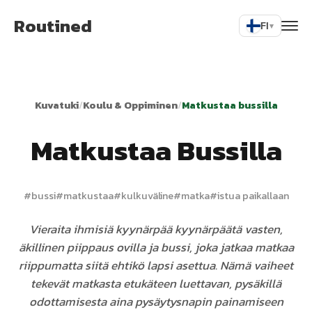
Routined
FI
▾
Kuvatuki
/
Koulu & Oppiminen
/
Matkustaa bussilla
Matkustaa Bussilla
#
bussi
#
matkustaa
#
kulkuväline
#
matka
#
istua paikallaan
Vieraita ihmisiä kyynärpää kyynärpäätä vasten,
äkillinen piippaus ovilla ja bussi, joka jatkaa matkaa
riippumatta siitä ehtikö lapsi asettua. Nämä vaiheet
tekevät matkasta etukäteen luettavan, pysäkillä
odottamisesta aina pysäytysnapin painamiseen