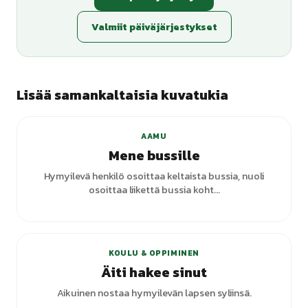
Valmiit päiväjärjestykset
Lisää samankaltaisia kuvatukia
+
6
varianttia
AAMU
Mene bussille
Hymyilevä henkilö osoittaa keltaista bussia, nuoli
osoittaa liikettä bussia koht...
KOULU & OPPIMINEN
Äiti hakee sinut
Aikuinen nostaa hymyilevän lapsen syliinsä.