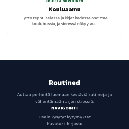
KOULU & OPPIMINEN
Kouluaamu
Tyttö reppu selässä ja kirjat kädessä osoittaa
koulubussia, ja vieressä näkyy au...
Routined
Auttaa perheitä luomaan kestäviä rutiineja ja
vähentämään arjen stressiä.
NAVIGOINTI
Usein kysytyt kysymykset
Kuvatuki-kirjasto