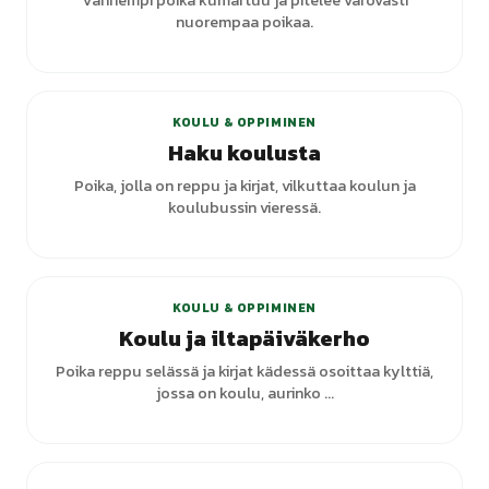
Vanhempi poika kumartuu ja pitelee varovasti
nuorempaa poikaa.
+
1
varianttia
KOULU & OPPIMINEN
Haku koulusta
Poika, jolla on reppu ja kirjat, vilkuttaa koulun ja
koulubussin vieressä.
KOULU & OPPIMINEN
Koulu ja iltapäiväkerho
Poika reppu selässä ja kirjat kädessä osoittaa kylttiä,
jossa on koulu, aurinko ...