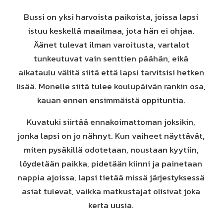
Bussi on yksi harvoista paikoista, joissa lapsi
istuu keskellä maailmaa, jota hän ei ohjaa.
Äänet tulevat ilman varoitusta, vartalot
tunkeutuvat vain senttien päähän, eikä
aikataulu välitä siitä että lapsi tarvitsisi hetken
lisää. Monelle siitä tulee koulupäivän rankin osa,
kauan ennen ensimmäistä oppituntia.
Kuvatuki siirtää ennakoimattoman joksikin,
jonka lapsi on jo nähnyt. Kun vaiheet näyttävät,
miten pysäkillä odotetaan, noustaan kyytiin,
löydetään paikka, pidetään kiinni ja painetaan
nappia ajoissa, lapsi tietää missä järjestyksessä
asiat tulevat, vaikka matkustajat olisivat joka
kerta uusia.