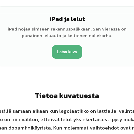
iPad ja lelut
iPad nojaa siniseen rakennuspalikkaan. Sen vieressä on
punainen leluauto ja keltainen nallekarhu.
Lataa kuva
Tietoa kuvatuesta
esillä samaan aikaan kun legolaatikko on lattialla, valinta
 on niin välitön, etteivät lelut yksinkertaisesti pysy muk
aan dopamiinikäyristä. Kun molemmat vaihtoehdot ovat n