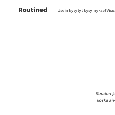
Routined
Usein kysytyt kysymykset
Visu
Ruudun ja 
koska aiv