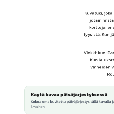
Kuvatuki, joka 
jotain mistä
kortteja: en
fyysistä. Kun j
Vinkki: kun iPad
Kun lelukort
vaiheiden v
Rou
Käytä kuvaa päiväjärjestyksessä
Kokoa oma kuvitettu päiväjärjestys tällä kuvalla j
ilmainen.