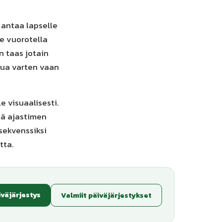
, antaa lapselle
te vuorotella
n taas jotain
utua varten vaan
le visuaalisesti.
ätä ajastimen
sekvenssiksi
tta.
iväjärjestys
Valmiit päiväjärjestykset