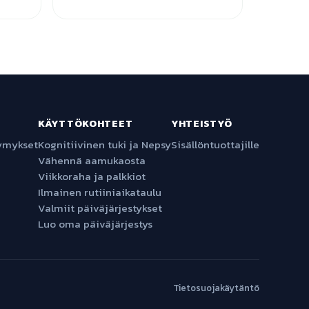
KÄYTTÖKOHTEET
YHTEISTYÖ
symykset
Kognitiivinen tuki ja Nepsy
Sisällöntuottajille
Vähennä aamukaosta
Viikkoraha ja palkkiot
Ilmainen rutiiniaikataulu
Valmiit päiväjärjestykset
Luo oma päiväjärjestys
Tietosuojakäytäntö