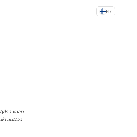
FI
▾
 tylsä vaan
uki auttaa