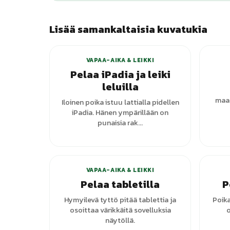
Lisää samankaltaisia kuvatukia
VAPAA-AIKA & LEIKKI
Pelaa iPadia ja leiki
leluilla
maal
Iloinen poika istuu lattialla pidellen
iPadia. Hänen ympärillään on
punaisia rak...
VAPAA-AIKA & LEIKKI
Pelaa tabletilla
P
Hymyilevä tyttö pitää tablettia ja
Poika
osoittaa värikkäitä sovelluksia
o
näytöllä.