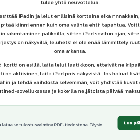
tulee yhtä neuvottelua.
esittää iPadin ja lelut erillisinä kortteina eikä rinnakkain
 pitää kiinni ennen kuin oma valinta ehtii tapahtua. Voit
sin rakentaminen palikoilla, sitten iPad sovitun ajan, sitte
ärjestys on näkyvillä, leluhetki ei ole enää lämmittely ru
oma aikansa.
-kortti on esillä, laita lelut laatikkoon, etteivät ne kilpai
ti on aktiivinen, laita iPad pois näkyvistä. Jos haluat lis
äliin ja tehdä vaihdosta selvemmän, voit yhdistää kuvat 
tined-sovelluksessa ja kokeilla neljätoista päivää maksu
Luo pä
a lataa se tulostusvalmiina PDF-tiedostona. Täysin