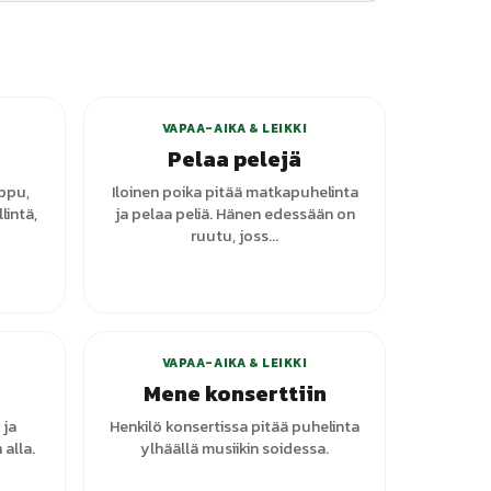
anttia
VAPAA-AIKA & LEIKKI
Pelaa pelejä
ppu,
Iloinen poika pitää matkapuhelinta
lintä,
ja pelaa peliä. Hänen edessään on
ruutu, joss...
VAPAA-AIKA & LEIKKI
Mene konserttiin
 ja
Henkilö konsertissa pitää puhelinta
 alla.
ylhäällä musiikin soidessa.