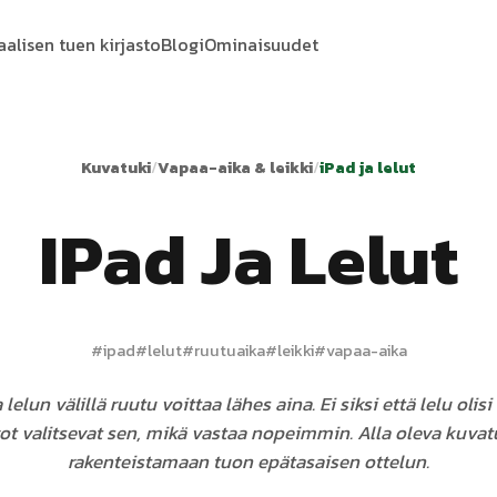
aalisen tuen kirjasto
Blogi
Ominaisuudet
Kuvatuki
/
Vapaa-aika & leikki
/
iPad ja lelut
IPad Ja Lelut
#
ipad
#
lelut
#
ruutuaika
#
leikki
#
vapaa-aika
lelun välillä ruutu voittaa lähes aina. Ei siksi että lelu olisi
ot valitsevat sen, mikä vastaa nopeimmin. Alla oleva kuvat
rakenteistamaan tuon epätasaisen ottelun.