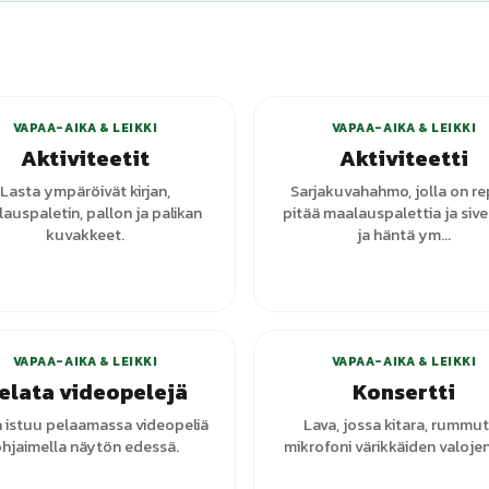
+
1
varianttia
+
1
vari
VAPAA-AIKA & LEIKKI
VAPAA-AIKA & LEIKKI
Aktiviteetit
Aktiviteetti
Lasta ympäröivät kirjan,
Sarjakuvahahmo, jolla on re
auspaletin, pallon ja palikan
pitää maalauspalettia ja sivel
kuvakkeet.
ja häntä ym...
VAPAA-AIKA & LEIKKI
VAPAA-AIKA & LEIKKI
elata videopelejä
Konsertti
 istuu pelaamassa videopeliä
Lava, jossa kitara, rummut
hjaimella näytön edessä.
mikrofoni värikkäiden valojen