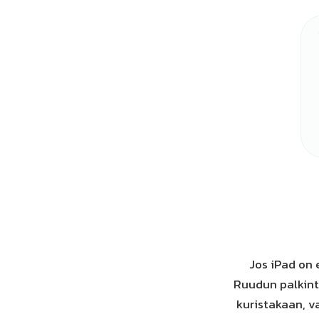
Jos iPad on 
Ruudun palkinto
kuristakaan, v