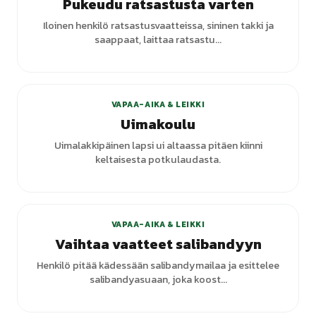
Pukeudu ratsastusta varten
Iloinen henkilö ratsastusvaatteissa, sininen takki ja
saappaat, laittaa ratsastu...
VAPAA-AIKA & LEIKKI
Uimakoulu
Uimalakkipäinen lapsi ui altaassa pitäen kiinni
keltaisesta potkulaudasta.
VAPAA-AIKA & LEIKKI
Vaihtaa vaatteet salibandyyn
Henkilö pitää kädessään salibandymailaa ja esittelee
salibandyasuaan, joka koost...