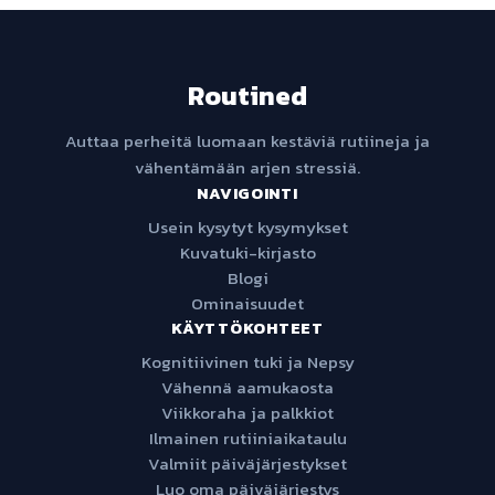
Routined
Auttaa perheitä luomaan kestäviä rutiineja ja
vähentämään arjen stressiä.
NAVIGOINTI
Usein kysytyt kysymykset
Kuvatuki-kirjasto
Blogi
Ominaisuudet
KÄYTTÖKOHTEET
Kognitiivinen tuki ja Nepsy
Vähennä aamukaosta
Viikkoraha ja palkkiot
Ilmainen rutiiniaikataulu
Valmiit päiväjärjestykset
Luo oma päiväjärjestys