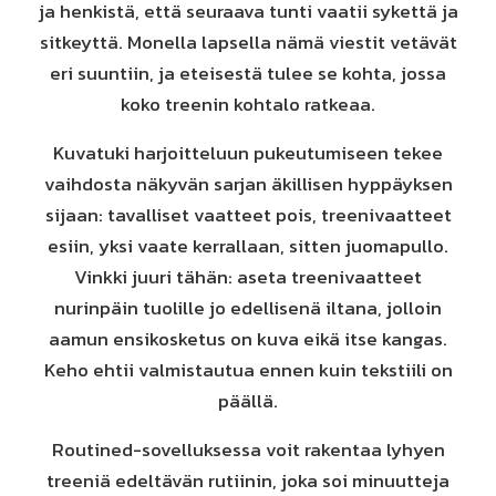
ja henkistä, että seuraava tunti vaatii sykettä ja
sitkeyttä. Monella lapsella nämä viestit vetävät
eri suuntiin, ja eteisestä tulee se kohta, jossa
koko treenin kohtalo ratkeaa.
Kuvatuki harjoitteluun pukeutumiseen tekee
vaihdosta näkyvän sarjan äkillisen hyppäyksen
sijaan: tavalliset vaatteet pois, treenivaatteet
esiin, yksi vaate kerrallaan, sitten juomapullo.
Vinkki juuri tähän: aseta treenivaatteet
nurinpäin tuolille jo edellisenä iltana, jolloin
aamun ensikosketus on kuva eikä itse kangas.
Keho ehtii valmistautua ennen kuin tekstiili on
päällä.
Routined-sovelluksessa voit rakentaa lyhyen
treeniä edeltävän rutiinin, joka soi minuutteja