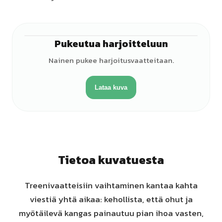
Pukeutua harjoitteluun
♀
Nainen pukee harjoitusvaatteitaan.
Lataa kuva
Tietoa kuvatuesta
Treenivaatteisiin vaihtaminen kantaa kahta
viestiä yhtä aikaa: kehollista, että ohut ja
myötäilevä kangas painautuu pian ihoa vasten,