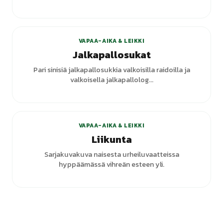
+
1
varianttia
VAPAA-AIKA & LEIKKI
Jalkapallosukat
Pari sinisiä jalkapallosukkia valkoisilla raidoilla ja
valkoisella jalkapallolog...
VAPAA-AIKA & LEIKKI
Liikunta
Sarjakuvakuva naisesta urheiluvaatteissa
hyppäämässä vihreän esteen yli.