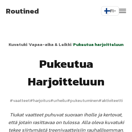
Routined
FI
▾
Kuvatuki
/
Vapaa-aika & Leikki
/
Pukeutua harjoitteluun
Pukeutua
Harjoitteluun
#
vaatteet
#
harjoitus
#
urheilu
#
pukeutuminen
#
aktiviteetti
Tiukat vaatteet puhuvat suoraan iholle ja kertovat,
että jotain rasittavaa on tulossa. Alla oleva kuvatuki
tekee siirtymästä treenivaatteisiin rauhallisemman.