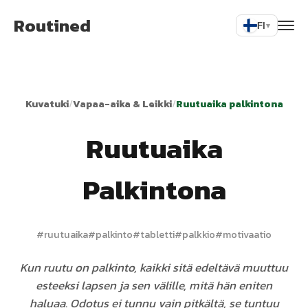
Routined
FI
▾
Kuvatuki
/
Vapaa-aika & Leikki
/
Ruutuaika palkintona
Ruutuaika
Palkintona
#
ruutuaika
#
palkinto
#
tabletti
#
palkkio
#
motivaatio
Kun ruutu on palkinto, kaikki sitä edeltävä muuttuu
esteeksi lapsen ja sen välille, mitä hän eniten
haluaa. Odotus ei tunnu vain pitkältä, se tuntuu