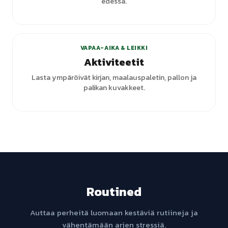
edessä.
+
1
varianttia
VAPAA-AIKA & LEIKKI
Aktiviteetit
Lasta ympäröivät kirjan, maalauspaletin, pallon ja
palikan kuvakkeet.
Routined
Auttaa perheitä luomaan kestäviä rutiineja ja
vähentämään arjen stressiä.