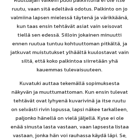
Ruutuajan vaikein puoli palkintona ei ole itse
ruutu, vaan sitä edeltävä odotus. Palkinto on jo
valmiina lapsen mielessä täytenä ja värikkäänä,
kun taas ensin tehtävät asiat vain seisovat
tiellä sen edessä. Silloin jokainen minuutti
ennen ruutua tuntuu kohtuuttoman pitkältä, ja
jatkuvat muistutukset ylhäältä kuulostavat vain
siltä, että koko palkintoa siirretään yhä
kauemmas tulevaisuuteen.
Kuvatuki auttaa tekemällä sopimuksesta
näkyvän ja muuttumattoman. Kun ensin tulevat
tehtävät ovat lyhyenä kuvarivinä ja itse ruutu
on selvästi rivin lopussa, lapsi näkee tarkalleen,
paljonko hänellä on vielä jäljellä. Kyse ei ole
enää sinusta lasta vastaan, vaan lapsesta listaa
vastaan, jonka hän voi rauhassa käydä läpi. Se,