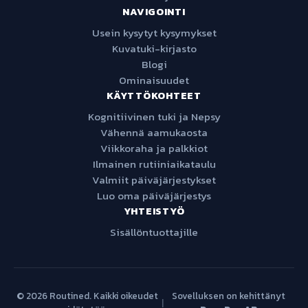
NAVIGOINTI
Usein kysytyt kysymykset
Kuvatuki-kirjasto
Blogi
Ominaisuudet
KÄYTTÖKOHTEET
Kognitiivinen tuki ja Nepsy
Vähennä aamukaosta
Viikkoraha ja palkkiot
Ilmainen rutiiniaikataulu
Valmiit päiväjärjestykset
Luo oma päiväjärjestys
YHTEISTYÖ
Sisällöntuottajille
© 2026 Routined. Kaikki oikeudet
Sovelluksen on kehittänyt
|