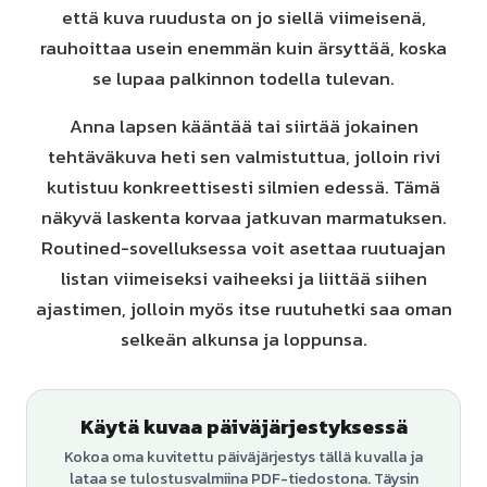
että kuva ruudusta on jo siellä viimeisenä,
rauhoittaa usein enemmän kuin ärsyttää, koska
se lupaa palkinnon todella tulevan.
Anna lapsen kääntää tai siirtää jokainen
tehtäväkuva heti sen valmistuttua, jolloin rivi
kutistuu konkreettisesti silmien edessä. Tämä
näkyvä laskenta korvaa jatkuvan marmatuksen.
Routined-sovelluksessa voit asettaa ruutuajan
listan viimeiseksi vaiheeksi ja liittää siihen
ajastimen, jolloin myös itse ruutuhetki saa oman
selkeän alkunsa ja loppunsa.
Käytä kuvaa päiväjärjestyksessä
Kokoa oma kuvitettu päiväjärjestys tällä kuvalla ja
lataa se tulostusvalmiina PDF-tiedostona. Täysin