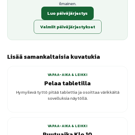
ilmainen.
Luo päiväjärjestys
Valmiit päiväjärjestykset
Lisää samankaltaisia kuvatukia
VAPAA-AIKA & LEIKKI
Pelaa tabletilla
Hymyilevä tyttö pitää tablettia ja osoittaa värikkäitä
sovelluksia näytöllä.
VAPAA-AIKA & LEIKKI
Ruutuaika Klo 10