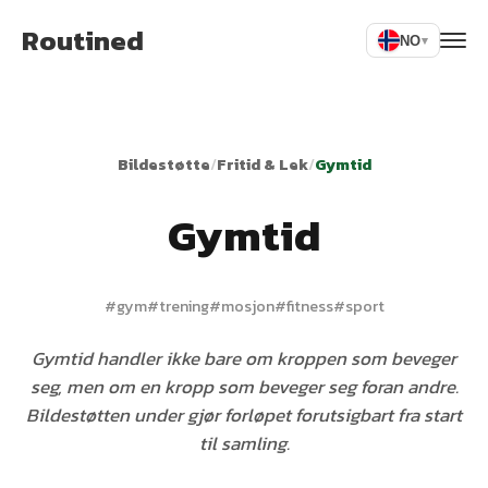
Routined
NO
▾
Bildestøtte
/
Fritid & Lek
/
Gymtid
Gymtid
#
gym
#
trening
#
mosjon
#
fitness
#
sport
Gymtid handler ikke bare om kroppen som beveger
seg, men om en kropp som beveger seg foran andre.
Bildestøtten under gjør forløpet forutsigbart fra start
til samling.