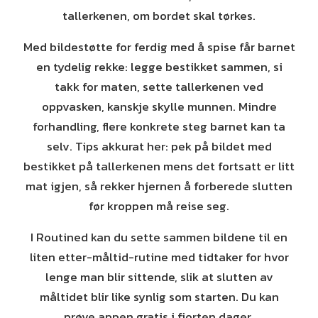
tallerkenen, om bordet skal tørkes.
Med bildestøtte for ferdig med å spise får barnet
en tydelig rekke: legge bestikket sammen, si
takk for maten, sette tallerkenen ved
oppvasken, kanskje skylle munnen. Mindre
forhandling, flere konkrete steg barnet kan ta
selv. Tips akkurat her: pek på bildet med
bestikket på tallerkenen mens det fortsatt er litt
mat igjen, så rekker hjernen å forberede slutten
før kroppen må reise seg.
I Routined kan du sette sammen bildene til en
liten etter-måltid-rutine med tidtaker for hvor
lenge man blir sittende, slik at slutten av
måltidet blir like synlig som starten. Du kan
prøve appen gratis i fjorten dager.