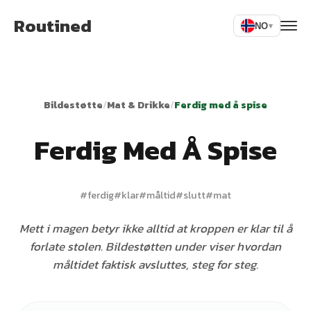
Routined
NO
▾
Bildestøtte
/
Mat & Drikke
/
Ferdig med å spise
Ferdig Med Å Spise
#
ferdig
#
klar
#
måltid
#
slutt
#
mat
Mett i magen betyr ikke alltid at kroppen er klar til å
forlate stolen. Bildestøtten under viser hvordan
måltidet faktisk avsluttes, steg for steg.