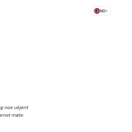
NO
▾
og noe ukjent
arnet møte