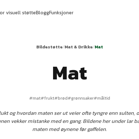
or visuell støtte
Blogg
Funksjoner
Bildestøtte
/
Mat & Drikke
/
Mat
Mat
#
mat
#
frukt
#
brød
#
grønnsaker
#
måltid
lukt og hvordan maten ser ut veier ofte tyngre enn sulten, 
kenen vekker mistanke med en gang. Bildene her under lar b
maten med øynene før gaffelen.