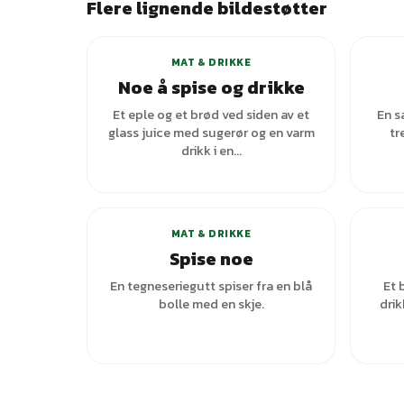
Flere lignende bildestøtter
MAT & DRIKKE
Noe å spise og drikke
Et eple og et brød ved siden av et
En s
glass juice med sugerør og en varm
tr
drikk i en...
+
1
varianter
MAT & DRIKKE
Spise noe
En tegneseriegutt spiser fra en blå
Et 
bolle med en skje.
drik