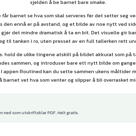
sjelden å be barnet bare smake.
 får barnet se hva som skal serveres før det setter seg v
ns den ennå er på avstand, og et bilde av noe nytt ved si
 gjør det mindre dramatisk å ta en bit. Det visuelle gir ba
g til tanken i ro, uten presset av en full tallerken rett u
s: hold de ulike tingene atskilt på bildet akkurat som på 
ndes sammen, og introduser bare ett nytt bilde om gange
. I appen Routined kan du sette sammen ukens måltider m
å barnet vet hva som venter og slipper å bli overrasket mid
 ned som utskriftsklar PDF. Helt gratis.