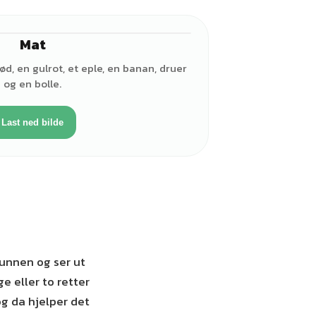
Mat
d, en gulrot, et eple, en banan, druer
og en bolle.
Last ned bilde
unnen og ser ut
e eller to retter
og da hjelper det