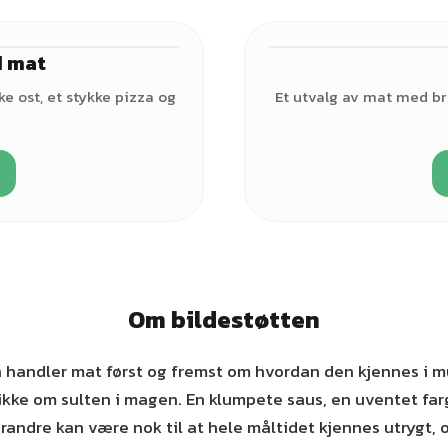
d mat
ke ost, et stykke pizza og
Et utvalg av mat med brø
Om bildestøtten
 handler mat først og fremst om hvordan den kjennes i m
ikke om sulten i magen. En klumpete saus, en uventet farg
andre kan være nok til at hele måltidet kjennes utrygt, 