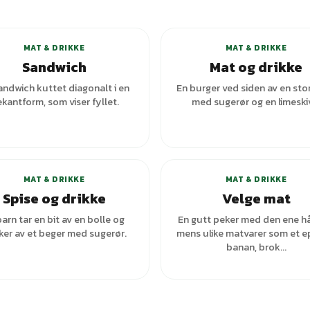
+
1
varianter
MAT & DRIKKE
MAT & DRIKKE
Sandwich
Mat og drikke
andwich kuttet diagonalt i en
En burger ved siden av en stor
ekantform, som viser fyllet.
med sugerør og en limeski
+
1
varianter
+
1
var
MAT & DRIKKE
MAT & DRIKKE
Spise og drikke
Velge mat
barn tar en bit av en bolle og
En gutt peker med den ene 
ker av et beger med sugerør.
mens ulike matvarer som et ep
banan, brok...