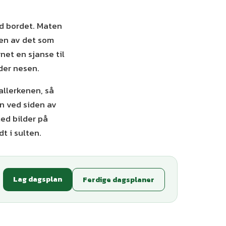
ed bordet. Maten
den av det som
rnet en sjanse til
nder nesen.
tallerkenen, så
n ved siden av
ed bilder på
t i sulten.
Lag dagsplan
Ferdige dagsplaner