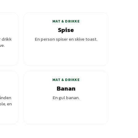
+
5
varianter
MAT & DRIKKE
Spise
 drikk
En person spiser en skive toast.
ve.
ianter
MAT & DRIKKE
Banan
hånden
En gul banan.
le, en