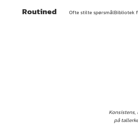
Routined
Ofte stilte spørsmål
Bibliotek f
Konsistens, 
på taller