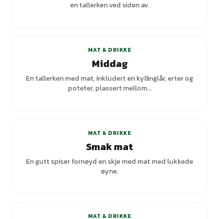
en tallerken ved siden av.
+
7
varianter
MAT & DRIKKE
Middag
En tallerken med mat, inkludert en kyllinglår, erter og
poteter, plassert mellom...
+
1
varianter
MAT & DRIKKE
Smak mat
En gutt spiser fornøyd en skje med mat med lukkede
øyne.
+
5
varianter
MAT & DRIKKE