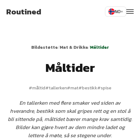
Routined
NO
▾
Bildestøtte
/
Mat & Drikke
/
Måltider
Måltider
#
måltid
#
tallerken
#
mat
#
bestikk
#
spise
En tallerken med flere smaker ved siden av
hverandre, bestikk som skal gripes rett og en stol å
bli sittende på, måltidet bærer mange krav samtidig.
Bilder kan gjøre hvert av dem mindre ladet og
lettere å møte, så se stegene under.