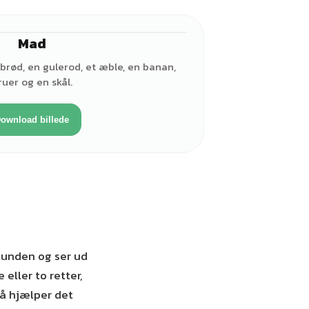
Mad
rød, en gulerod, et æble, en banan,
ruer og en skål.
ownload billede
munden og ser ud
eller to retter,
så hjælper det