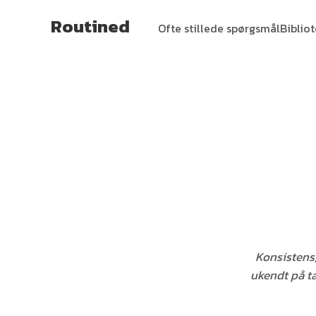
Routined
Ofte stillede spørgsmål
Biblio
Konsistens,
ukendt på t