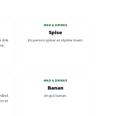
+
5
varianter
MAD & DRIKKE
Spise
r drik
En person spiser et stykke toast.
me.
ianter
MAD & DRIKKE
Banan
hånd,
En gul banan.
om et