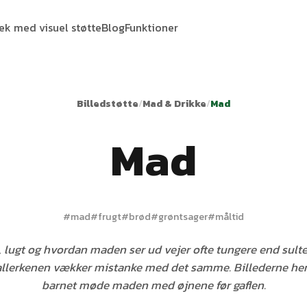
tek med visuel støtte
Blog
Funktioner
Billedstøtte
/
Mad & Drikke
/
Mad
Mad
#
mad
#
frugt
#
brød
#
grøntsager
#
måltid
 lugt og hvordan maden ser ud vejer ofte tungere end sult
allerkenen vækker mistanke med det samme. Billederne her
barnet møde maden med øjnene før gaflen.