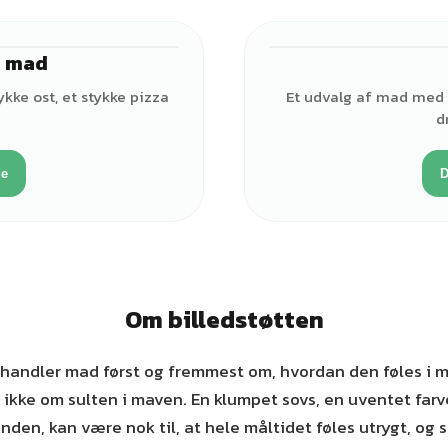
d mad
ykke ost, et stykke pizza
Et udvalg af mad med b
d
de
D
Om billedstøtten
handler mad først og fremmest om, hvordan den føles i 
 ikke om sulten i maven. En klumpet sovs, en uventet farve 
anden, kan være nok til, at hele måltidet føles utrygt, og 