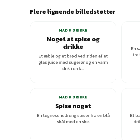
Flere lignende billedstøtter
MAD & DRIKKE
Noget at spise og
drikke
En s
tre
Et æble og et brød ved siden af et
glas juice med sugerør og en varm
drik i en k...
+
1
varianter
MAD & DRIKKE
Spise noget
En tegneseriedreng spiser fra en blå
Et ba
skål med en ske.
dri