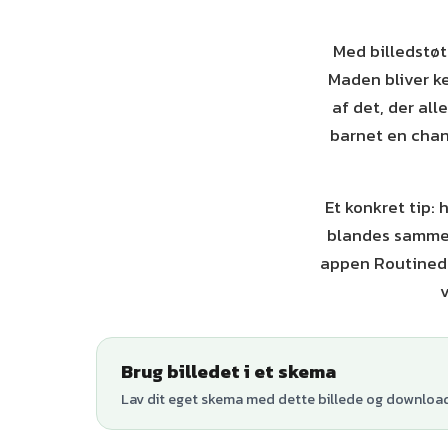
Med billedstøtt
Maden bliver ke
af det, der all
barnet en chanc
Et konkret tip: 
blandes sammen,
appen Routined 
v
Brug billedet i et skema
Lav dit eget skema med dette billede og download 