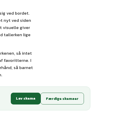
 sig ved bordet.
et nyt ved siden
t visuelle giver
d tallerken lige
erkenen, så intet
 favoritterne. I
rhånd, så barnet
n.
Lav skema
Færdige skemaer