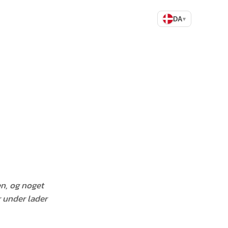
DA
▾
en, og noget
 under lader