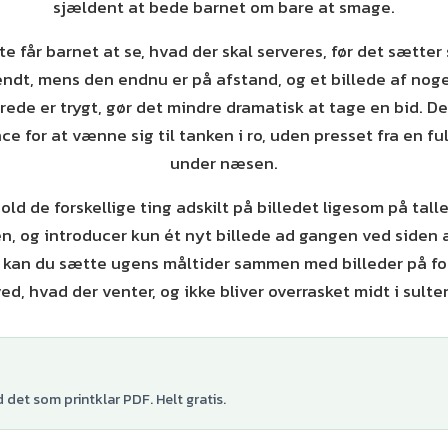
sjældent at bede barnet om bare at smage.
e får barnet at se, hvad der skal serveres, før det sætter
ndt, mens den endnu er på afstand, og et billede af nog
erede er trygt, gør det mindre dramatisk at tage en bid. De
e for at vænne sig til tanken i ro, uden presset fra en ful
under næsen.
hold de forskellige ting adskilt på billedet ligesom på tall
 og introducer kun ét nyt billede ad gangen ved siden af
kan du sætte ugens måltider sammen med billeder på fo
ed, hvad der venter, og ikke bliver overrasket midt i sulte
det som printklar PDF. Helt gratis.