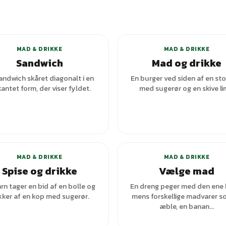
+
1
varianter
MAD & DRIKKE
MAD & DRIKKE
Sandwich
Mad og drikke
andwich skåret diagonalt i en
En burger ved siden af en sto
kantet form, der viser fyldet.
med sugerør og en skive li
+
1
varianter
+
1
var
MAD & DRIKKE
MAD & DRIKKE
Spise og drikke
Vælge mad
rn tager en bid af en bolle og
En dreng peger med den ene 
kker af en kop med sugerør.
mens forskellige madvarer s
æble, en banan...