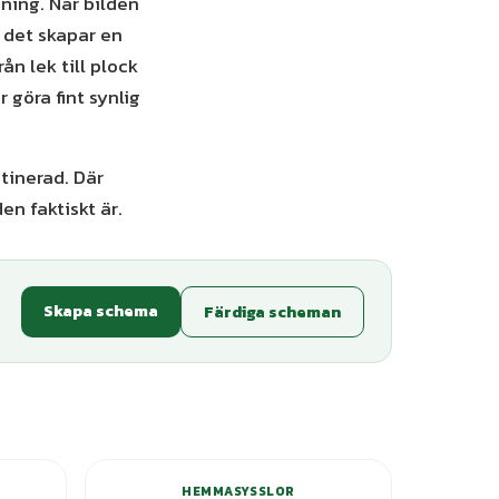
aning. När bilden
h det skapar en
ån lek till plock
 göra fint synlig
utinerad. Där
n faktiskt är.
Skapa schema
Färdiga scheman
ianter
+
5
varianter
HEMMASYSSLOR