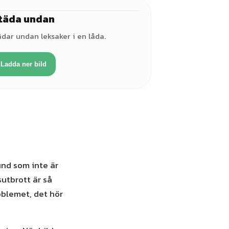
täda undan
♀
ädar undan leksaker i en låda.
Ladda ner bild
tund som inte är
sutbrott är så
oblemet, det hör