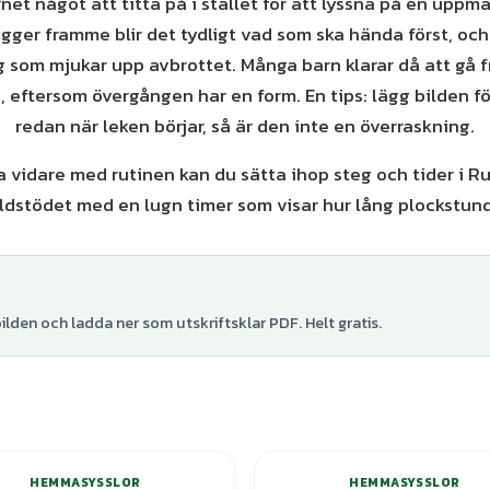
net något att titta på i stället för att lyssna på en uppm
igger framme blir det tydligt vad som ska hända först, oc
g som mjukar upp avbrottet. Många barn klarar då att gå fr
a, eftersom övergången har en form. En tips: lägg bilden för
redan när leken börjar, så är den inte en överraskning.
a vidare med rutinen kan du sätta ihop steg och tider i R
ldstödet med en lugn timer som visar hur lång plockstunde
lden och ladda ner som utskriftsklar PDF. Helt gratis.
+
1
var
HEMMASYSSLOR
HEMMASYSSLOR