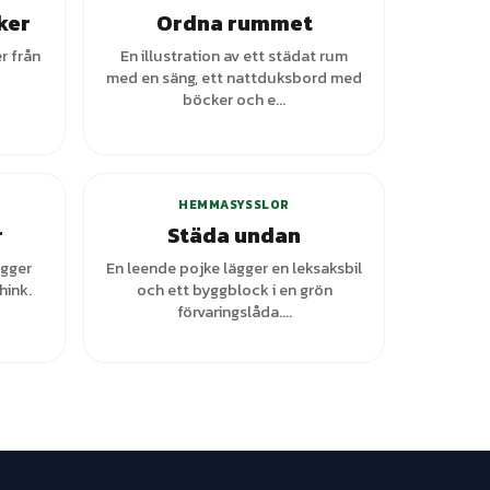
ker
Ordna rummet
r från
En illustration av ett städat rum
med en säng, ett nattduksbord med
böcker och e...
ianter
HEMMASYSSLOR
r
Städa undan
ägger
En leende pojke lägger en leksaksbil
hink.
och ett byggblock i en grön
förvaringslåda....