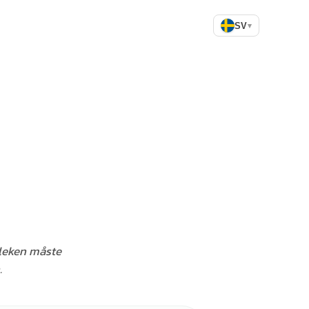
SV
▾
t leken måste
.