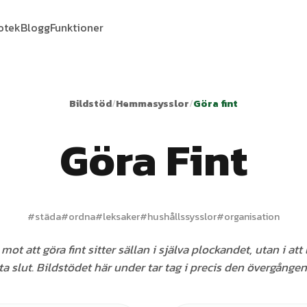
iotek
Blogg
Funktioner
Bildstöd
/
Hemmasysslor
/
Göra fint
Göra Fint
#
städa
#
ordna
#
leksaker
#
hushållssysslor
#
organisation
ot att göra fint sitter sällan i själva plockandet, utan i at
ta slut. Bildstödet här under tar tag i precis den övergången