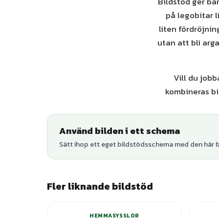
Bildstöd ger bar
på legobitar l
liten fördröjnin
utan att bli arg
Vill du jobb
kombineras bi
Använd bilden i ett schema
Sätt ihop ett eget bildstödsschema med den här bi
Fler liknande bildstöd
HEMMASYSSLOR