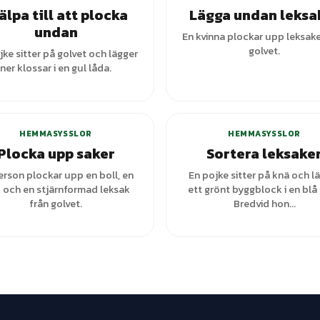
älpa till att plocka
Lägga undan leksa
undan
En kvinna plockar upp leksake
golvet.
jke sitter på golvet och lägger
ner klossar i en gul låda.
+
1
var
HEMMASYSSLOR
HEMMASYSSLOR
Plocka upp saker
Sortera leksake
erson plockar upp en boll, en
En pojke sitter på knä och l
 och en stjärnformad leksak
ett grönt byggblock i en blå 
från golvet.
Bredvid hon...