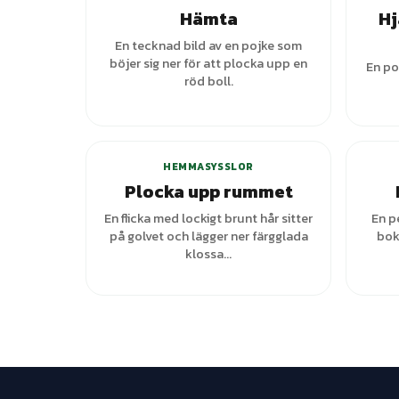
Hämta
Hj
En tecknad bild av en pojke som
böjer sig ner för att plocka upp en
En po
röd boll.
HEMMASYSSLOR
Plocka upp rummet
En flicka med lockigt brunt hår sitter
En p
på golvet och lägger ner färgglada
bok
klossa...