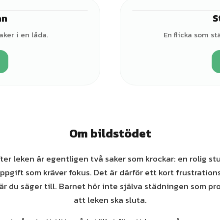
an
S
♀
aker i en låda.
En flicka som st
Om bildstödet
fter leken är egentligen två saker som krockar: en rolig s
uppgift som kräver fokus. Det är därför ett kort frustration
när du säger till. Barnet hör inte själva städningen som pr
att leken ska sluta.