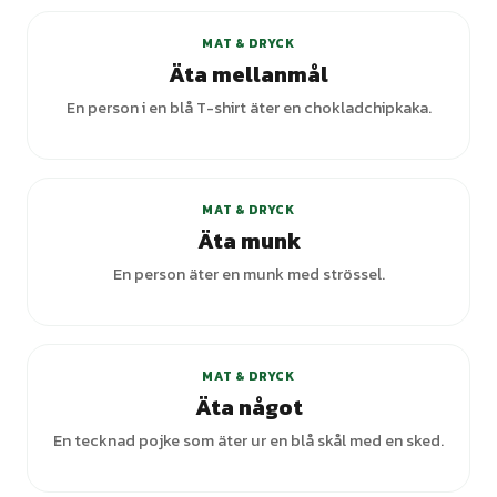
MAT & DRYCK
Äta mellanmål
En person i en blå T-shirt äter en chokladchipkaka.
MAT & DRYCK
Äta munk
En person äter en munk med strössel.
+
1
varianter
MAT & DRYCK
Äta något
En tecknad pojke som äter ur en blå skål med en sked.
+
1
varianter