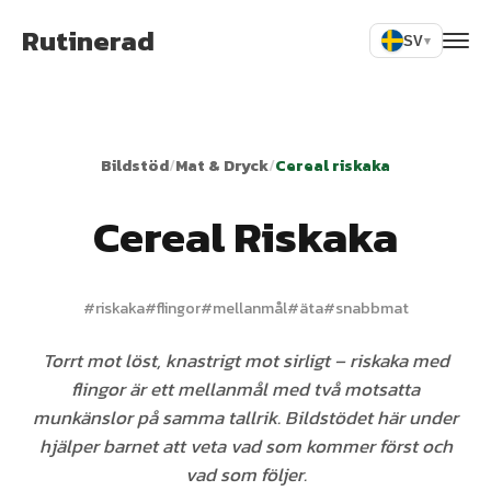
Rutinerad
SV
▾
Bildstöd
/
Mat & Dryck
/
Cereal riskaka
Cereal Riskaka
#
riskaka
#
flingor
#
mellanmål
#
äta
#
snabbmat
Torrt mot löst, knastrigt mot sirligt – riskaka med
flingor är ett mellanmål med två motsatta
munkänslor på samma tallrik. Bildstödet här under
hjälper barnet att veta vad som kommer först och
vad som följer.