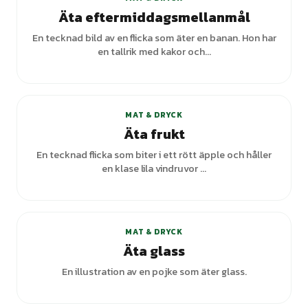
Äta eftermiddagsmellanmål
En tecknad bild av en flicka som äter en banan. Hon har
en tallrik med kakor och...
MAT & DRYCK
Äta frukt
En tecknad flicka som biter i ett rött äpple och håller
en klase lila vindruvor ...
MAT & DRYCK
Äta glass
En illustration av en pojke som äter glass.
+
1
varianter