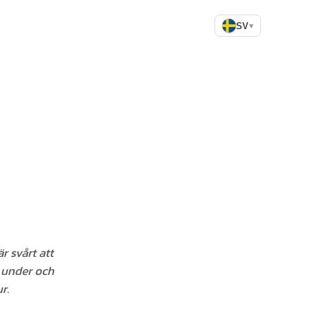
SV
▾
r svårt att
, under och
r.