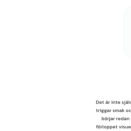
Det är inte sjä
triggar smak oc
börjar redan
förloppet visuel