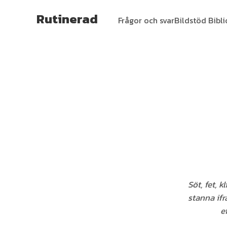
Rutinerad
Frågor och svar
Bildstöd Bibl
Söt, fet, 
stanna ifr
e