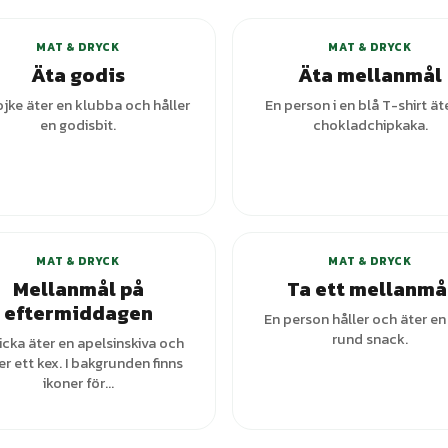
MAT & DRYCK
MAT & DRYCK
Äta godis
Äta mellanmål
jke äter en klubba och håller
En person i en blå T-shirt ät
en godisbit.
chokladchipkaka.
+
1
varianter
+
1
var
MAT & DRYCK
MAT & DRYCK
Mellanmål på
Ta ett mellanmå
eftermiddagen
En person håller och äter en 
rund snack.
licka äter en apelsinskiva och
er ett kex. I bakgrunden finns
ikoner för...