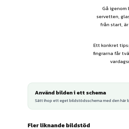
Gå igenom bi
servetten, gla
från start, ä
Ett konkret tips
fingrarna får tv
vardagsm
Använd bilden i ett schema
Sätt ihop ett eget bildstödsschema med den här bi
Fler liknande bildstöd