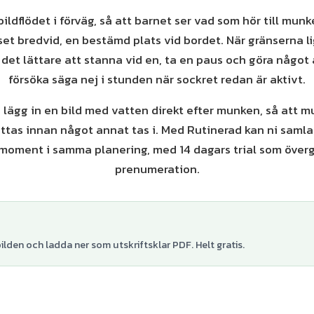
ldflödet i förväg, så att barnet ser vad som hör till munke
set bredvid, en bestämd plats vid bordet. När gränserna l
r det lättare att stanna vid en, ta en paus och göra något
försöka säga nej i stunden när sockret redan är aktivt.
: lägg in en bild med vatten direkt efter munken, så att 
ättas innan något annat tas i. Med Rutinerad kan ni samla
oment i samma planering, med 14 dagars trial som övergå
prenumeration.
lden och ladda ner som utskriftsklar PDF. Helt gratis.
+
1
var