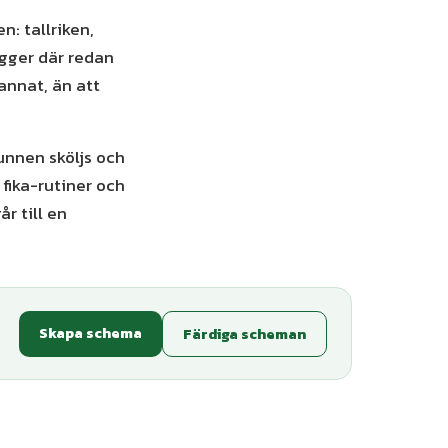
n: tallriken,
igger där redan
 annat, än att
munnen sköljs och
 fika-rutiner och
r till en
Skapa schema
Färdiga scheman
ianter
+
7
varianter