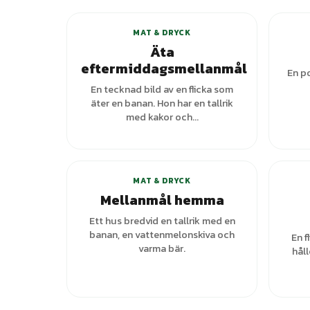
MAT & DRYCK
Äta
eftermiddagsmellanmål
En po
En tecknad bild av en flicka som
äter en banan. Hon har en tallrik
med kakor och...
+
3
varianter
MAT & DRYCK
Mellanmål hemma
Ett hus bredvid en tallrik med en
banan, en vattenmelonskiva och
En f
varma bär.
håll