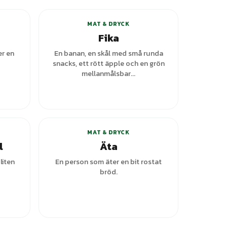
MAT & DRYCK
Fika
er en
En banan, en skål med små runda
snacks, ett rött äpple och en grön
mellanmålsbar...
ianter
+
5
varianter
MAT & DRYCK
l
Äta
liten
En person som äter en bit rostat
bröd.