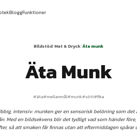
iotek
Blogg
Funktioner
Bildstöd
/
Mat & Dryck
/
Äta munk
Äta Munk
#
äta
#
mellanmål
#
munk
#
sött
#
fika
klibbig, intensiv: munken ger en sensorisk belöning som det ä
ån. Med en bildsekvens blir det tydligt vad som händer före
fter, så att smaken får finnas utan att eftermiddagen spårar u