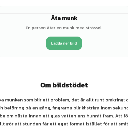
Äta munk
♂
En person äter en munk med strössel.
Ladda ner bild
Om bildstödet
lva munken som blir ett problem, det är allt runt omkring: 
h belöning på en gång, fingrarna blir klistriga inom sekun
 be om nästa innan ett glas vatten ens hunnit fram. Att f
lt gör att stunden får ett eget format istället för att smi