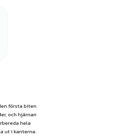
den första biten
der, och hjärnan
örbereda hela
ta ut i kanterna.