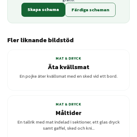
Skapa schema
Färdiga scheman
Fler liknande bildstöd
+
2
varianter
MAT & DRYCK
Äta kvällsmat
En pojke äter kvällsmat med en sked vid ett bord.
MAT & DRYCK
Måltider
En tallrik med mat indelad i sektioner, ett glas dryck
samt gaffel, sked och kni...