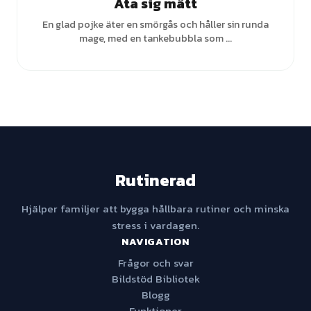
Äta sig mätt
En glad pojke äter en smörgås och håller sin runda
mage, med en tankebubbla som ...
Rutinerad
Hjälper familjer att bygga hållbara rutiner och minska
stress i vardagen.
NAVIGATION
Frågor och svar
Bildstöd Bibliotek
Blogg
Funktioner