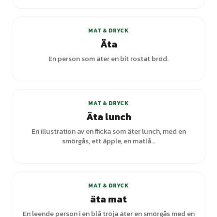
+
5
varianter
MAT & DRYCK
Äta
En person som äter en bit rostat bröd.
+
2
varianter
MAT & DRYCK
Äta lunch
En illustration av en flicka som äter lunch, med en
smörgås, ett äpple, en matlå...
MAT & DRYCK
äta mat
En leende person i en blå tröja äter en smörgås med en