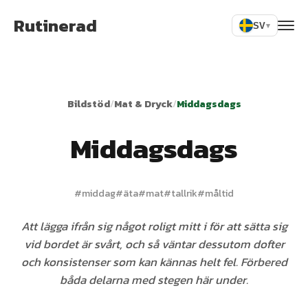
Rutinerad
SV
▾
Bildstöd
/
Mat & Dryck
/
Middagsdags
Middagsdags
#
middag
#
äta
#
mat
#
tallrik
#
måltid
Att lägga ifrån sig något roligt mitt i för att sätta sig
vid bordet är svårt, och så väntar dessutom dofter
och konsistenser som kan kännas helt fel. Förbered
båda delarna med stegen här under.