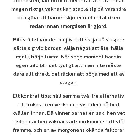
brödrosten, radion och förväntan att äta innan
magen riktigt vaknat kan stapla sig på varandra
och göra att barnet skjuter undan tallriken
redan innan smörgåsen är gjord.
Bildstödet gör det möjligt att skilja på stegen:
sätta sig vid bordet, välja något att äta, hälla
mjölk, börja tugga. När varje moment har sin
egen bild blir det tydligt att man inte måste
klara allt direkt, det räcker att börja med ett av
stegen.
Ett konkret tips: håll samma två-tre alternativ
till frukost i en vecka och visa dem på bild
kvällen innan. Då vinner barnet en sak: hen vet
redan när hen vaknar vad som kommer att stå
framme, och en av morgonens okända faktorer