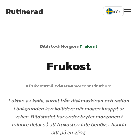
Rutinerad
SV
▾
Bildstöd
/
Morgon
/
Frukost
Frukost
#
frukost
#
måltid
#
äta
#
morgonrutin
#
bord
Lukten av kaffe, surret från diskmaskinen och radion
i bakgrunden kan kollidera när magen knappt är
vaken. Bildstödet här under bryter morgonen i
mindre delar så att frukosten inte behöver hända
allt på en gång.