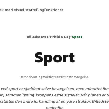
tek med visuel støtte
Blog
Funktioner
Billedstøtte
/
Fritid & Leg
/
Sport
Sport
#
motion
#
leg
#
aktivitet
#
fritid
#
bevægelse
 ved sport er sjældent selve bevægelsen, men minuttet før:
n, sammenligning, kroppens egne signaler. Når planen er t
erstattes den indre forhandling af en ydre struktur. Billedstø
nedenfor.