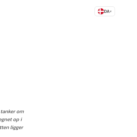
DA
▾
 tanker om
egnet op i
tten ligger