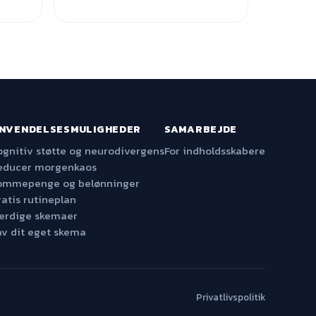
NVENDELSESMULIGHEDER
SAMARBEJDE
ognitiv støtte og neurodivergens
For indholdsskabere
educer morgenkaos
ommepenge og belønninger
ratis rutineplan
ærdige skemaer
av dit eget skema
Privatlivspolitik