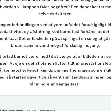
hvordan vil kroppen føles bagefter? Den debat koster me
selve aktiviteten.
mper forhandlingen ved at gøre udfaldet forudsigeligt. N
edaktivitet og afslutning, ved barnet på forhånd, at det
bent krav. Det er forskellen på at springe i en sø og at gå 
broen, samme vand, meget forskellig indgang.
tip: lad barnet være med til at vælge et af billederne i s
en. At eje en del af planen flytter lidt af præstationsføl
Når formatet er kendt, kan du gemme træningen som en t
ned, så starten bliver lige så vant som tandbørstningen, o
får mindre at hænge fast i.
det som printklar PDF. Helt gratis.