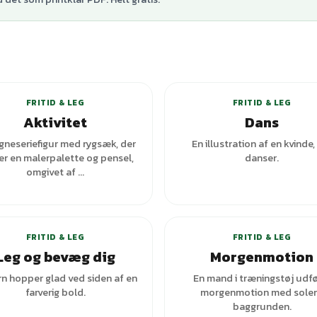
+
1
varianter
+
5
var
FRITID & LEG
FRITID & LEG
Aktivitet
Dans
gneseriefigur med rygsæk, der
En illustration af en kvinde,
er en malerpalette og pensel,
danser.
omgivet af ...
FRITID & LEG
FRITID & LEG
Leg og bevæg dig
Morgenmotion
rn hopper glad ved siden af en
En mand i træningstøj udfø
farverig bold.
morgenmotion med solen
baggrunden.