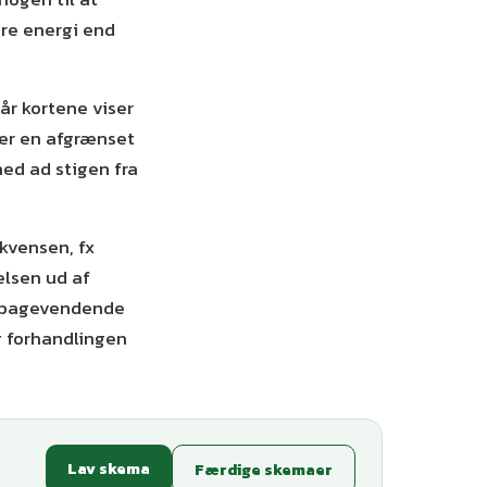
re energi end
år kortene viser
 er en afgrænset
ned ad stigen fra
ekvensen, fx
elsen ud af
ilbagevendende
g forhandlingen
Lav skema
Færdige skemaer