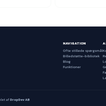
NAVIGATION
A
Ofte stillede spørgsmål
K
Billedstøtte-bibliotek
R
Blog
L
Funktioner
G
F
L
klet af
DropDev AB