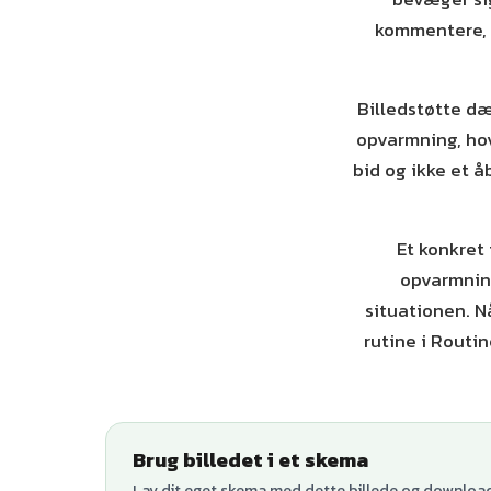
kommentere, 
Billedstøtte dæ
opvarmning, hov
bid og ikke et å
Et konkret 
opvarmning
situationen. 
rutine i Routi
Brug billedet i et skema
Lav dit eget skema med dette billede og download 