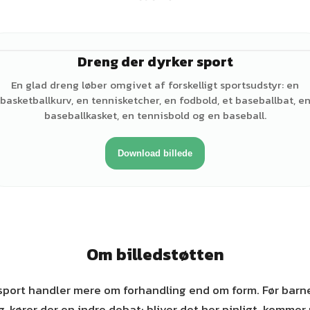
Dreng der dyrker sport
♂
En glad dreng løber omgivet af forskelligt sportsudstyr: en
basketballkurv, en tennisketcher, en fodbold, et baseballbat, e
baseballkasket, en tennisbold og en baseball.
Download billede
Om billedstøtten
 sport handler mere om forhandling end om form. Før bar
, kører der en indre debat: bliver det her pinligt, kommer 