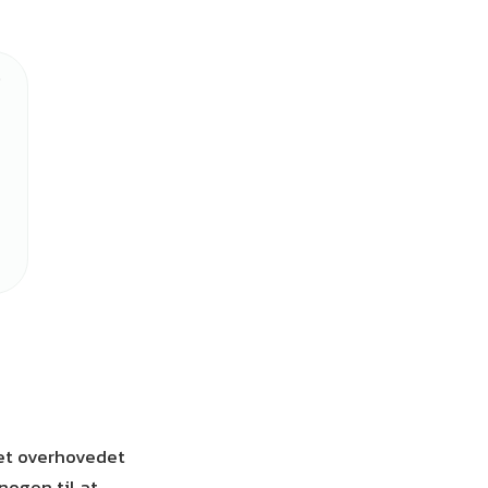
n
net overhovedet
nogen til at