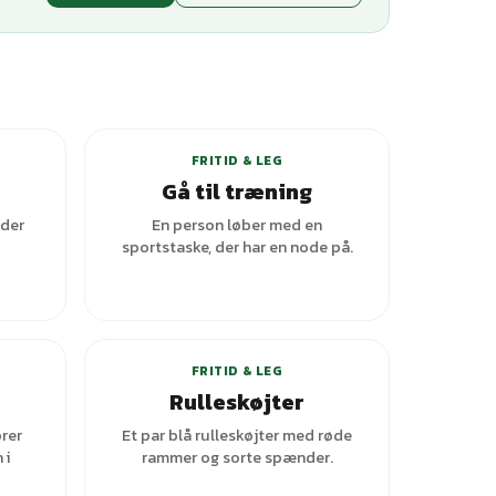
ianter
+
2
varianter
FRITID & LEG
Gå til træning
 der
En person løber med en
sportstaske, der har en node på.
+
1
varianter
FRITID & LEG
Rulleskøjter
rer
Et par blå rulleskøjter med røde
 i
rammer og sorte spænder.