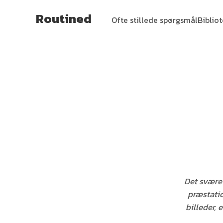
Routined
Ofte stillede spørgsmål
Biblio
Det svære
præstatio
billeder, 