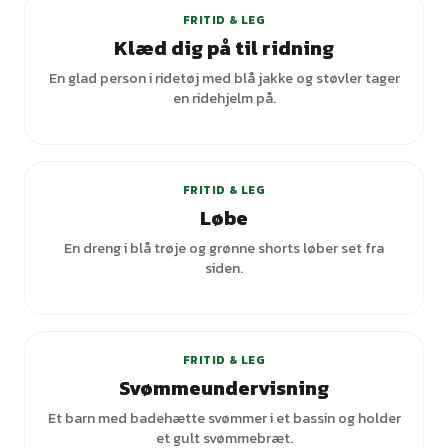
FRITID & LEG
Klæd dig på til ridning
En glad person i ridetøj med blå jakke og støvler tager
en ridehjelm på.
+
2
varianter
FRITID & LEG
Løbe
En dreng i blå trøje og grønne shorts løber set fra
siden.
FRITID & LEG
Svømmeundervisning
Et barn med badehætte svømmer i et bassin og holder
et gult svømmebræt.