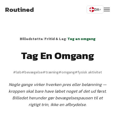
Routined
DA
▾
Billedstøtte
/
Fritid & Leg
/
Tag en omgang
Tag En Omgang
#
løb
#
bevægelse
#
træning
#
omgang
#
fysisk aktivitet
Nogle gange virker hverken pres eller belønning —
kroppen skal bare have løbet noget af det ud først.
Billedet herunder gør bevægelsespausen til et
rigtigt trin, ikke en afbrydelse.