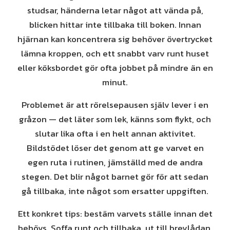
studsar, händerna letar något att vända på,
blicken hittar inte tillbaka till boken. Innan
hjärnan kan koncentrera sig behöver övertrycket
lämna kroppen, och ett snabbt varv runt huset
eller köksbordet gör ofta jobbet på mindre än en
minut.
Problemet är att rörelsepausen själv lever i en
gråzon — det läter som lek, känns som flykt, och
slutar lika ofta i en helt annan aktivitet.
Bildstödet löser det genom att ge varvet en
egen ruta i rutinen, jämställd med de andra
stegen. Det blir något barnet gör för att sedan
gå tillbaka, inte något som ersatter uppgiften.
Ett konkret tips: bestäm varvets ställe innan det
behövs. Soffa runt och tillbaka, ut till brevlådan,