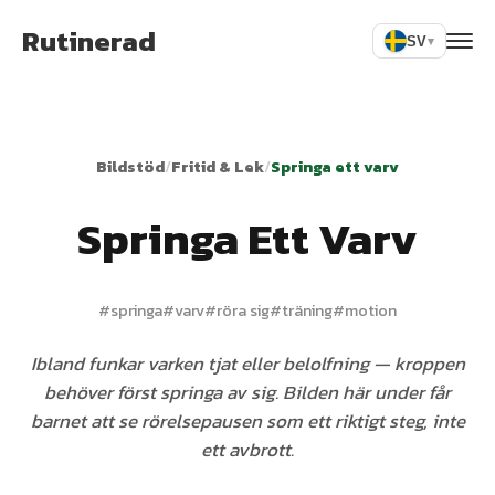
Rutinerad
SV
▾
Bildstöd
/
Fritid & Lek
/
Springa ett varv
Springa Ett Varv
#
springa
#
varv
#
röra sig
#
träning
#
motion
Ibland funkar varken tjat eller belolfning — kroppen
behöver först springa av sig. Bilden här under får
barnet att se rörelsepausen som ett riktigt steg, inte
ett avbrott.