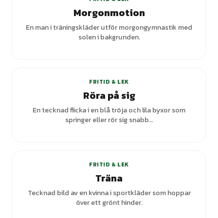
Morgonmotion
En man i träningskläder utför morgongymnastik med
solen i bakgrunden.
FRITID & LEK
Röra på sig
En tecknad flicka i en blå tröja och lila byxor som
springer eller rör sig snabb...
FRITID & LEK
Träna
Tecknad bild av en kvinna i sportkläder som hoppar
över ett grönt hinder.