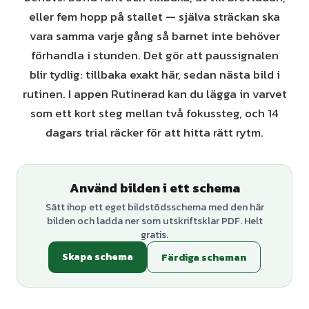
eller fem hopp på stallet — själva sträckan ska
vara samma varje gång så barnet inte behöver
förhandla i stunden. Det gör att paussignalen
blir tydlig: tillbaka exakt här, sedan nästa bild i
rutinen. I appen Rutinerad kan du lägga in varvet
som ett kort steg mellan två fokussteg, och 14
dagars trial räcker för att hitta rätt rytm.
Använd bilden i ett schema
Sätt ihop ett eget bildstödsschema med den här
bilden och ladda ner som utskriftsklar PDF. Helt
gratis.
Skapa schema
Färdiga scheman