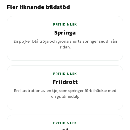
Fler liknande bildstöd
+
2
varianter
FRITID & LEK
Springa
En pojke i blå tröja och gröna shorts springer sedd från
sidan.
FRITID & LEK
Friidrott
En illustration av en tjej som springer förbi häckar med
en guldmedalj.
FRITID & LEK