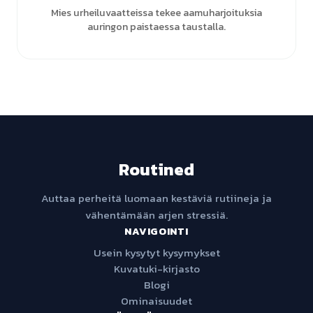
Mies urheiluvaatteissa tekee aamuharjoituksia
auringon paistaessa taustalla.
Routined
Auttaa perheitä luomaan kestäviä rutiineja ja
vähentämään arjen stressiä.
NAVIGOINTI
Usein kysytyt kysymykset
Kuvatuki-kirjasto
Blogi
Ominaisuudet