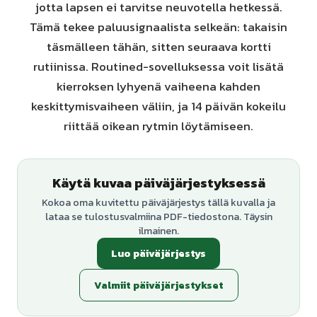
jotta lapsen ei tarvitse neuvotella hetkessä.
Tämä tekee paluusignaalista selkeän: takaisin
täsmälleen tähän, sitten seuraava kortti
rutiinissa. Routined-sovelluksessa voit lisätä
kierroksen lyhyenä vaiheena kahden
keskittymisvaiheen väliin, ja 14 päivän kokeilu
riittää oikean rytmin löytämiseen.
Käytä kuvaa päiväjärjestyksessä
Kokoa oma kuvitettu päiväjärjestys tällä kuvalla ja
lataa se tulostusvalmiina PDF-tiedostona. Täysin
ilmainen.
Luo päiväjärjestys
Valmiit päiväjärjestykset