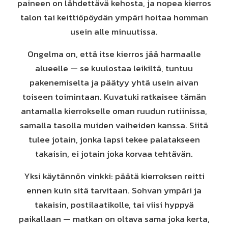
paineen on lähdettävä kehosta, ja nopea kierros
talon tai keittiöpöydän ympäri hoitaa homman
usein alle minuutissa.
Ongelma on, että itse kierros jää harmaalle
alueelle — se kuulostaa leikiltä, tuntuu
pakenemiselta ja päätyy yhtä usein aivan
toiseen toimintaan. Kuvatuki ratkaisee tämän
antamalla kierrokselle oman ruudun rutiinissa,
samalla tasolla muiden vaiheiden kanssa. Siitä
tulee jotain, jonka lapsi tekee palatakseen
takaisin, ei jotain joka korvaa tehtävän.
Yksi käytännön vinkki: päätä kierroksen reitti
ennen kuin sitä tarvitaan. Sohvan ympäri ja
takaisin, postilaatikolle, tai viisi hyppyä
paikallaan — matkan on oltava sama joka kerta,