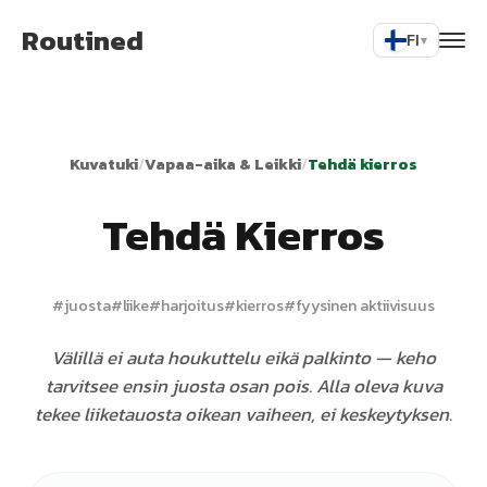
Routined
FI
▾
Kuvatuki
/
Vapaa-aika & Leikki
/
Tehdä kierros
Tehdä Kierros
#
juosta
#
liike
#
harjoitus
#
kierros
#
fyysinen aktiivisuus
Välillä ei auta houkuttelu eikä palkinto — keho
tarvitsee ensin juosta osan pois. Alla oleva kuva
tekee liiketauosta oikean vaiheen, ei keskeytyksen.