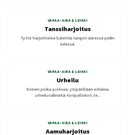
+
1
varianttia
VAPAA-AIKA & LEIKKI
Tanssiharjoitus
Tyttö harjoittelee balettia tangon ääressä peilin
edessä.
VAPAA-AIKA & LEIKKI
Urheilu
Iloinen poika juoksee, ympärillään erilaisia
urheiluvälineitä: koripallokori, te...
VAPAA-AIKA & LEIKKI
Aamuharjoitus