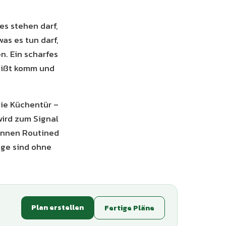
es stehen darf,
as es tun darf,
. Ein scharfes
eißt komm und
die Küchentür –
 wird zum Signal
können Routined
age sind ohne
Plan erstellen
Fertige Pläne