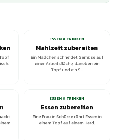
ianten
+
2
Varianten
ESSEN & TRINKEN
cken
Mahlzeit zubereiten
 Topf
Ein Mädchen schneidet Gemüse auf
isch.
einer Arbeitsfläche, daneben ein
Topf und ein S...
+
5
Varianten
ESSEN & TRINKEN
en
Essen zubereiten
hackt
Eine Frau in Schürze rührt Essen in
einem
einem Topf auf einem Herd.