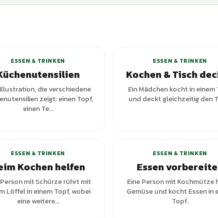
+
2
Var
ESSEN & TRINKEN
ESSEN & TRINKEN
Küchenutensilien
Kochen & Tisch de
 Illustration, die verschiedene
Ein Mädchen kocht in einem
nutensilien zeigt: einen Topf,
und deckt gleichzeitig den T
einen Te...
ESSEN & TRINKEN
ESSEN & TRINKEN
eim Kochen helfen
Essen vorbereit
 Person mit Schürze rührt mit
Eine Person mit Kochmütze 
m Löffel in einem Topf, wobei
Gemüse und kocht Essen in 
eine weitere...
Topf.