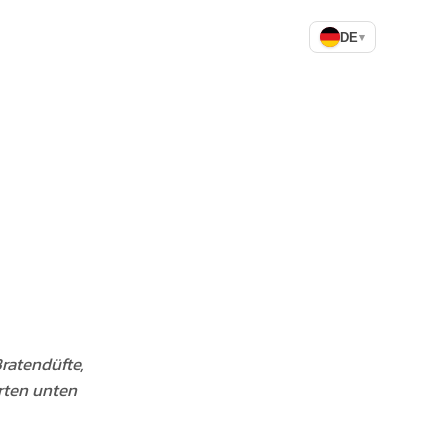
DE
▾
ratendüfte,
rten unten