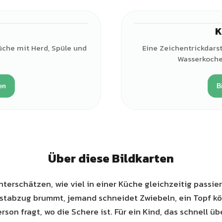
K
üche mit Herd, Spüle und
Eine Zeichentrickdarst
Wasserkocher
en
B
Über diese Bildkarten
nterschätzen, wie viel in einer Küche gleichzeitig passie
nstabzug brummt, jemand schneidet Zwiebeln, ein Topf kö
on fragt, wo die Schere ist. Für ein Kind, das schnell übe