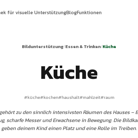
hek für visuelle Unterstützung
Blog
Funktionen
Bildunterstützung
/
Essen & Trinken
/
Küche
Küche
#
küche
#
kochen
#
haushalt
#
mahlzeit
#
raum
gehört zu den sinnlich intensivsten Räumen des Hauses – B
g, scharfe Messer und Erwachsene in Bewegung. Die Bildka
geben deinem Kind einen Platz und eine Rolle im Treiben.