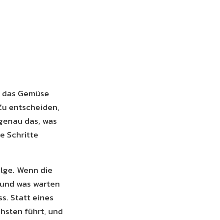
nd das Gemüse
 Zu entscheiden,
 genau das, was
ie Schritte
lge. Wenn die
l und was warten
s. Statt eines
hsten führt, und