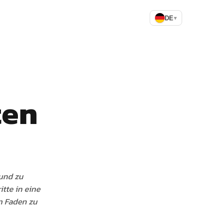
DE
▾
ten
 und zu
tte in eine
n Faden zu