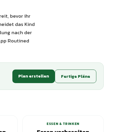
eit, bevor ihr
meidet das Kind
dlung nach der
 App Routined
Plan erstellen
Fertige Pläne
ESSEN & TRINKEN