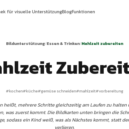
hek für visuelle Unterstützung
Blog
Funktionen
Bildunterstützung
/
Essen & Trinken
/
Mahlzeit zubereiten
hlzeit Zuberei
#
kochen
#
küche
#
gemüse schneiden
#
mahlzeit
#
vorbereitung
 heißt, mehrere Schritte gleichzeitig am Laufen zu halten
n, was zuerst kommt. Die Bildkarten unten bringen die Schri
ge, sodass ein Kind weiß, was als Nächstes kommt, statt de
verlieren.