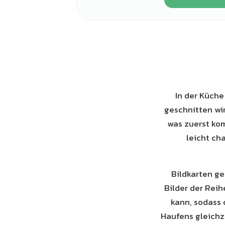
In der Küche
geschnitten wir
was zuerst kom
leicht cha
Bildkarten g
Bilder der Reih
kann, sodass 
Haufens gleichze