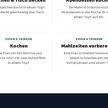
hen & Tisch decken
Abendessen koch
Mädchen kocht in einem Topf
Ein Mann in Schürze koch
deckt gleichzeitig den Tisch.
Abendessen in der Küche. Er rü
einem Topf auf de...
+
2
Varianten
ESSEN & TRINKEN
ESSEN & TRINKEN
Kochen
Mahlzeiten vorbere
ne Frau mit Kochmütze und
Eine Frau schneidet Gemüse
ze rührt mit zwei Holzlöffeln
einem Schneidebrett mi
in einem Topf.
Vorratsdosen und einem To