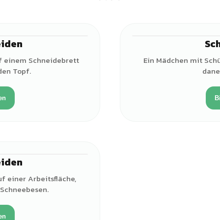
iden
Sch
♀
f einem Schneidebrett
Ein Mädchen mit Schür
en Topf.
dane
en
B
iden
♀
 einer Arbeitsfläche,
 Schneebesen.
en