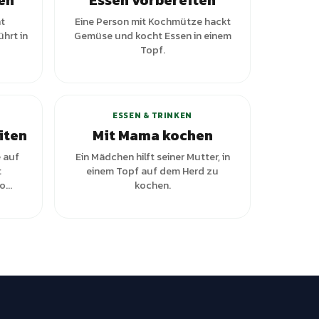
en
Essen vorbereiten
t
Eine Person mit Kochmütze hackt
hrt in
Gemüse und kocht Essen in einem
Topf.
ESSEN & TRINKEN
iten
Mit Mama kochen
 auf
Ein Mädchen hilft seiner Mutter, in
t
einem Topf auf dem Herd zu
...
kochen.