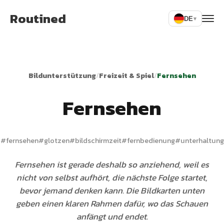
Routined
DE
▾
Bildunterstützung
/
Freizeit & Spiel
/
Fernsehen
Fernsehen
#
fernsehen
#
glotzen
#
bildschirmzeit
#
fernbedienung
#
unterhaltung
Fernsehen ist gerade deshalb so anziehend, weil es
nicht von selbst aufhört, die nächste Folge startet,
bevor jemand denken kann. Die Bildkarten unten
geben einen klaren Rahmen dafür, wo das Schauen
anfängt und endet.