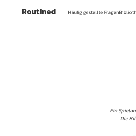
Routined
Häufig gestellte Fragen
Bibliot
Ein Spielan
Die Bi