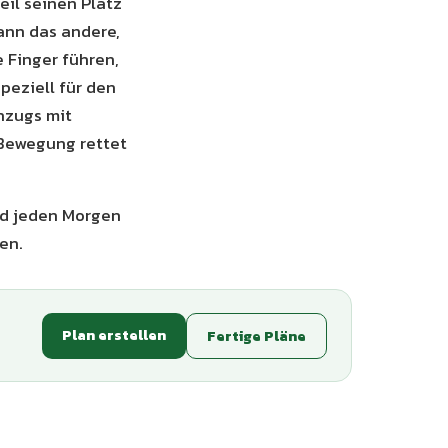
eil seinen Platz
ann das andere,
 Finger führen,
peziell für den
nzugs mit
 Bewegung rettet
nd jeden Morgen
en.
Plan erstellen
Fertige Pläne