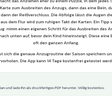
macht das Anziehen eher zu einem Puzzle, in dem jedes T
e Karte zum Ausbreiten des Anzugs, dann das eine Bein, d
 dann der Reißverschluss. Die Abfolge lässt die Augen die
 aus dem Flur wird zum ruhigen Takt der Karten. Ein Tipp s
ug: nimm einen eigenen Schritt für das Ausbreiten des A
nach unten auf, bevor dein Kind hineinsteigt. Diese eine
oft den ganzen Anfang.
sst sich die genaue Anzugroutine der Saison speichern u
rvorholen. Die App kann 14 Tage kostenfrei getestet werd
lan und lade ihn als druckfertiges PDF herunter. Völlig kostenlos.