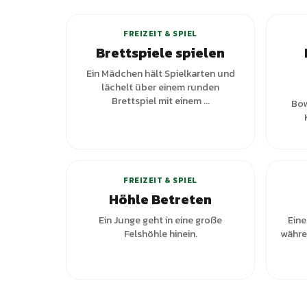
FREIZEIT & SPIEL
Brettspiele spielen
Ein Mädchen hält Spielkarten und
lächelt über einem runden
Brettspiel mit einem ...
Bow
FREIZEIT & SPIEL
Höhle Betreten
Ein Junge geht in eine große
Eine
Felshöhle hinein.
währe