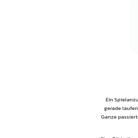
Ein Spielanzu
gerade laufen,
Ganze passiert 