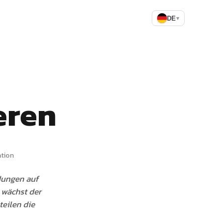
DE
▾
eren
ation
idungen auf
, wächst der
teilen die