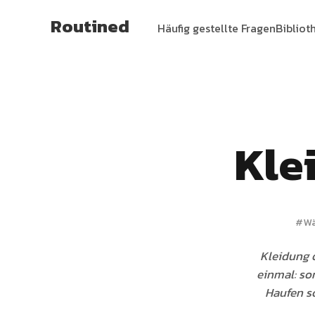
Routined
Häufig gestellte Fragen
Bibliot
Kle
#
Wä
Kleidung o
einmal: sor
Haufen sc