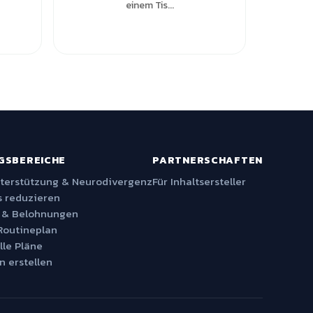
einem Tis...
GSBEREICHE
PARTNERSCHAFTEN
nterstützung & Neurodivergenz
Für Inhaltsersteller
 reduzieren
 & Belohnungen
Routineplan
lle Pläne
n erstellen