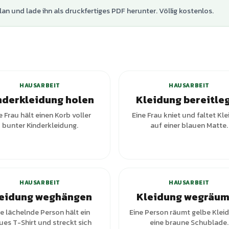
lan und lade ihn als druckfertiges PDF herunter. Völlig kostenlos.
+
4
Var
HAUSARBEIT
HAUSARBEIT
nderkleidung holen
Kleidung bereitle
e Frau hält einen Korb voller
Eine Frau kniet und faltet Kl
bunter Kinderkleidung.
auf einer blauen Matte.
+
3
Varianten
HAUSARBEIT
HAUSARBEIT
eidung weghängen
Kleidung wegräu
e lächelnde Person hält ein
Eine Person räumt gelbe Kleid
ues T-Shirt und streckt sich
eine braune Schublade.