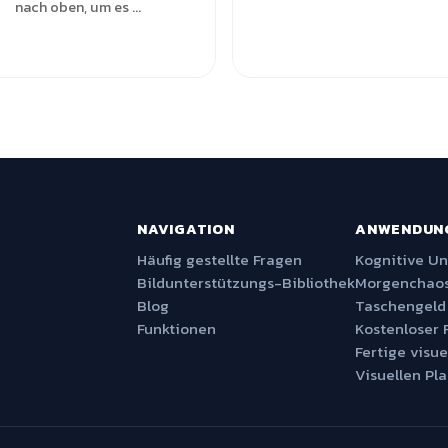
nach oben, um es ...
NAVIGATION
ANWENDUN
Häufig gestellte Fragen
Kognitive U
Bildunterstützungs-Bibliothek
Morgenchaos
Blog
Taschengeld
Funktionen
Kostenloser 
Fertige visue
Visuellen Pla