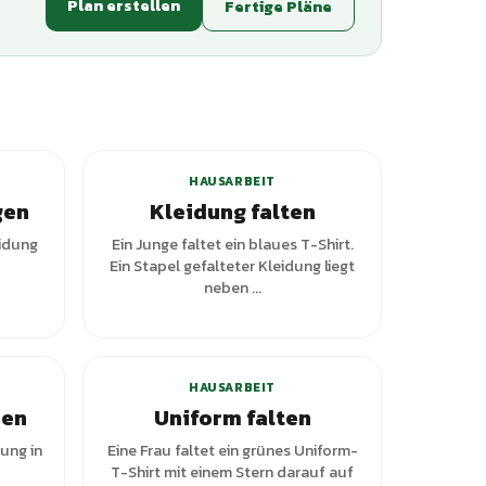
Plan erstellen
Fertige Pläne
ianten
+
2
Varianten
HAUSARBEIT
gen
Kleidung falten
eidung
Ein Junge faltet ein blaues T-Shirt.
Ein Stapel gefalteter Kleidung liegt
neben ...
HAUSARBEIT
men
Uniform falten
ung in
Eine Frau faltet ein grünes Uniform-
T-Shirt mit einem Stern darauf auf