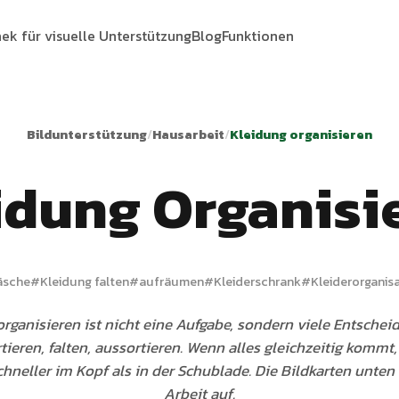
hek für visuelle Unterstützung
Blog
Funktionen
Bildunterstützung
/
Hausarbeit
/
Kleidung organisieren
idung Organisi
sche
#
Kleidung falten
#
aufräumen
#
Kleiderschrank
#
Kleiderorganis
rganisieren ist nicht eine Aufgabe, sondern viele Entsche
tieren, falten, aussortieren. Wenn alles gleichzeitig kommt
hneller im Kopf als in der Schublade. Die Bildkarten unten 
Arbeit auf.