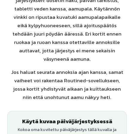
järjestyksen: dosetin haku, päivän tarkistus,
tabletti veden kanssa, aamupala. Käytännön
vinkki on ripustaa kuvatuki aamupalapaikalle
eikä kylpyhuoneeseen, sillä ajoituspäätös
tehdään juuri pöydän ääressä. Eri kortit ennen
ruokaa ja ruoan kanssa otettaville annoksille
auttavat, jotta järjestys ei mene sekaisin
väsyneenä aamuna.
Jos haluat seurata annoksia ajan kanssa, samat
vaiheet voi rakentaa Routined-sovellukseen,
jossa kortit yhdistyvät aikaan ja kuittaukseen
niin että unohtunut aamu näkyy heti.
Käytä kuvaa päiväjärjestyksessä
Kokoa oma kuvitettu päiväjärjestys tällä kuvalla ja