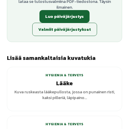
lataa se tulostusvalmiina PDF-tiedostona. Täysin
ilmainen.
Luo päiväjärjestys
Valmiit päiväjärjestykset
Lisää samankaltaisia kuvatukia
+
6
varianttia
HYGIENIA & TERVEYS
Lääke
Kuva ruskeasta lääkepullosta, jossa on punainen risti,
kaksi pilleriä, läpipaino...
HYGIENIA & TERVEYS