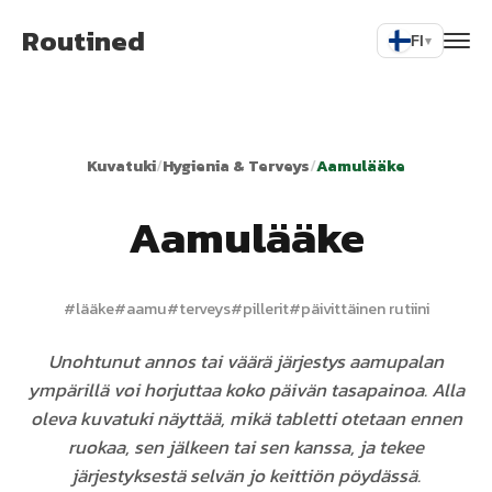
Routined
FI
▾
Kuvatuki
/
Hygienia & Terveys
/
Aamulääke
Aamulääke
#
lääke
#
aamu
#
terveys
#
pillerit
#
päivittäinen rutiini
Unohtunut annos tai väärä järjestys aamupalan
ympärillä voi horjuttaa koko päivän tasapainoa. Alla
oleva kuvatuki näyttää, mikä tabletti otetaan ennen
ruokaa, sen jälkeen tai sen kanssa, ja tekee
järjestyksestä selvän jo keittiön pöydässä.