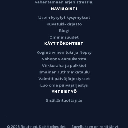
vähentämään arjen stressiä.
NAVIGOINTI
Usein kysytyt kysymykset
Kuvatuki-kirjasto
Blogi
Ominaisuudet
KÄYTTÖKOHTEET
Kognitiivinen tuki ja Nepsy
Vähennä aamukaosta
Viikkoraha ja palkkiot
Ilmainen rutiiniaikataulu
Valmiit päiväjärjestykset
Luo oma päiväjärjestys
YHTEISTYÖ
Sisällöntuottajille
© 2026 Routined. Kaikki oikeudet
Sovelluksen on kehittänyt