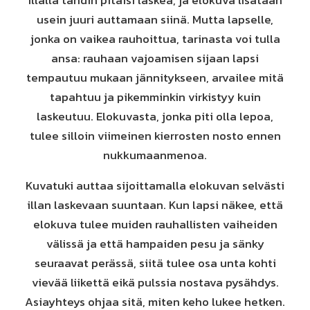
Illalla tahdin pitäisi laskea, ja elokuva lisätään
usein juuri auttamaan siinä. Mutta lapselle,
jonka on vaikea rauhoittua, tarinasta voi tulla
ansa: rauhaan vajoamisen sijaan lapsi
tempautuu mukaan jännitykseen, arvailee mitä
tapahtuu ja pikemminkin virkistyy kuin
laskeutuu. Elokuvasta, jonka piti olla lepoa,
tulee silloin viimeinen kierrosten nosto ennen
nukkumaanmenoa.
Kuvatuki auttaa sijoittamalla elokuvan selvästi
illan laskevaan suuntaan. Kun lapsi näkee, että
elokuva tulee muiden rauhallisten vaiheiden
välissä ja että hampaiden pesu ja sänky
seuraavat perässä, siitä tulee osa unta kohti
vievää liikettä eikä pulssia nostava pysähdys.
Asiayhteys ohjaa sitä, miten keho lukee hetken.