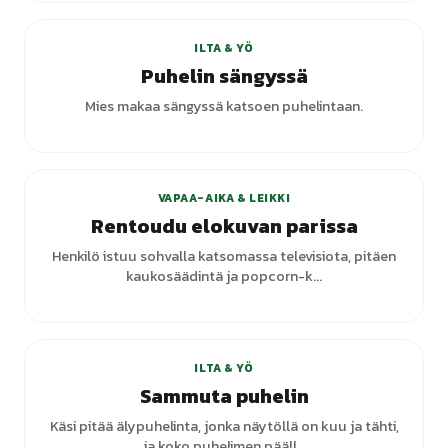
ILTA & YÖ
Puhelin sängyssä
Mies makaa sängyssä katsoen puhelintaan.
VAPAA-AIKA & LEIKKI
Rentoudu elokuvan parissa
Henkilö istuu sohvalla katsomassa televisiota, pitäen
kaukosäädintä ja popcorn-k...
+
1
varianttia
ILTA & YÖ
Sammuta puhelin
Käsi pitää älypuhelinta, jonka näytöllä on kuu ja tähti,
ja koko puhelimen pääll...