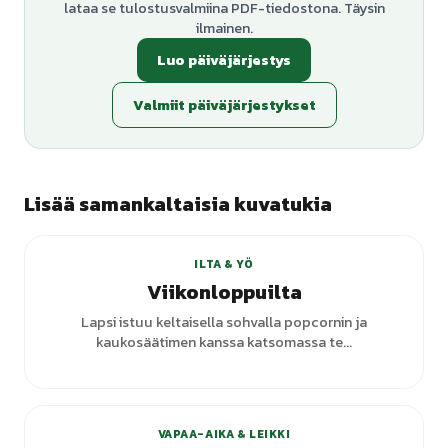
lataa se tulostusvalmiina PDF-tiedostona. Täysin
ilmainen.
Luo päiväjärjestys
Valmiit päiväjärjestykset
Lisää samankaltaisia kuvatukia
ILTA & YÖ
Viikonloppuilta
Lapsi istuu keltaisella sohvalla popcornin ja
kaukosäätimen kanssa katsomassa te...
VAPAA-AIKA & LEIKKI