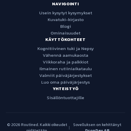
NAVIGOINTI
Usein kysytyt kysymykset
Kuvatuki-kirjasto
Blogi
Ominaisuudet
KÄYTTÖKOHTEET
Kognitiivinen tuki ja Nepsy
Vähennä aamukaosta
Viikkoraha ja palkkiot
Ilmainen rutiiniaikataulu
Valmiit päiväjärjestykset
Luo oma päiväjärjestys
YHTEISTYÖ
Sisällöntuottajille
© 2026 Routined. Kaikki oikeudet
Sovelluksen on kehittänyt
|
pidätetään.
DropDev AB