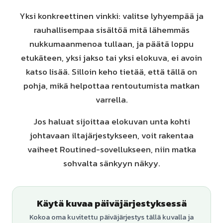
Yksi konkreettinen vinkki: valitse lyhyempää ja
rauhallisempaa sisältöä mitä lähemmäs
nukkumaanmenoa tullaan, ja päätä loppu
etukäteen, yksi jakso tai yksi elokuva, ei avoin
katso lisää. Silloin keho tietää, että tällä on
pohja, mikä helpottaa rentoutumista matkan
varrella.
Jos haluat sijoittaa elokuvan unta kohti
johtavaan iltajärjestykseen, voit rakentaa
vaiheet Routined-sovellukseen, niin matka
sohvalta sänkyyn näkyy.
Käytä kuvaa päiväjärjestyksessä
Kokoa oma kuvitettu päiväjärjestys tällä kuvalla ja