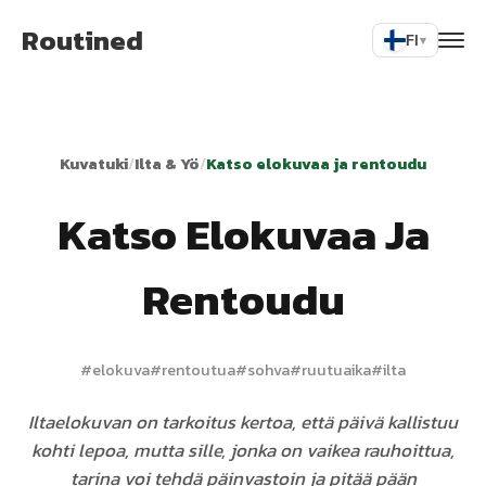
Routined
FI
▾
Kuvatuki
/
Ilta & Yö
/
Katso elokuvaa ja rentoudu
Katso Elokuvaa Ja
Rentoudu
#
elokuva
#
rentoutua
#
sohva
#
ruutuaika
#
ilta
Iltaelokuvan on tarkoitus kertoa, että päivä kallistuu
kohti lepoa, mutta sille, jonka on vaikea rauhoittua,
tarina voi tehdä päinvastoin ja pitää pään