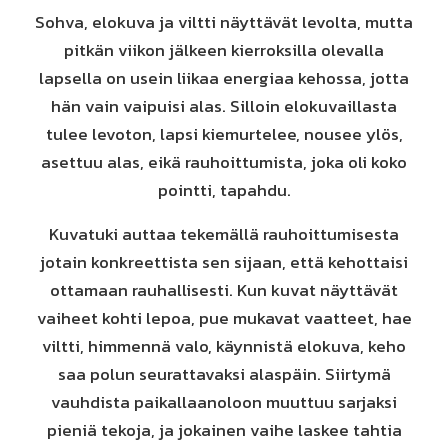
Sohva, elokuva ja viltti näyttävät levolta, mutta
pitkän viikon jälkeen kierroksilla olevalla
lapsella on usein liikaa energiaa kehossa, jotta
hän vain vaipuisi alas. Silloin elokuvaillasta
tulee levoton, lapsi kiemurtelee, nousee ylös,
asettuu alas, eikä rauhoittumista, joka oli koko
pointti, tapahdu.
Kuvatuki auttaa tekemällä rauhoittumisesta
jotain konkreettista sen sijaan, että kehottaisi
ottamaan rauhallisesti. Kun kuvat näyttävät
vaiheet kohti lepoa, pue mukavat vaatteet, hae
viltti, himmennä valo, käynnistä elokuva, keho
saa polun seurattavaksi alaspäin. Siirtymä
vauhdista paikallaanoloon muuttuu sarjaksi
pieniä tekoja, ja jokainen vaihe laskee tahtia