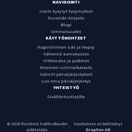
NAVIGOINTI
Usein kysytyt kysymykset
Kuvatuki-kirjasto
Blogi
Ominaisuudet
KÄYTTÖKOHTEET
Kognitiivinen tuki ja Nepsy
Vähennä aamukaosta
Viikkoraha ja palkkiot
Ilmainen rutiiniaikataulu
Valmiit päiväjärjestykset
Luo oma päiväjärjestys
YHTEISTYÖ
Sisällöntuottajille
© 2026 Routined. Kaikki oikeudet
Sovelluksen on kehittänyt
|
pidätetään.
DropDev AB