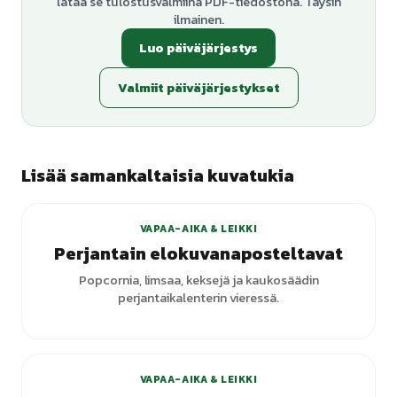
lataa se tulostusvalmiina PDF-tiedostona. Täysin
ilmainen.
Luo päiväjärjestys
Valmiit päiväjärjestykset
Lisää samankaltaisia kuvatukia
+
1
varianttia
VAPAA-AIKA & LEIKKI
Perjantain elokuvanaposteltavat
Popcornia, limsaa, keksejä ja kaukosäädin
perjantaikalenterin vieressä.
VAPAA-AIKA & LEIKKI