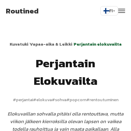
Routined
FI
▾
Kuvatuki
/
Vapaa-aika & Leikki
/
Perjantain elokuvailta
Perjantain
Elokuvailta
#
perjantai
#
elokuva
#
sohva
#
popcorn
#
rentoutuminen
Elokuvaillan sohvalla pitäisi olla rentouttava, mutta
viikon jälkeen kierroksilla olevan lapsen on vaikea
todella rauhoittua ja vain maata paikallaan. Alla