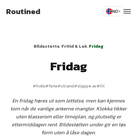
Routined
NO
▾
Bildestøtte
/
Fritid & Lek
/
Fridag
Fridag
#
hvile
#
ferie
#
strand
#
slappe av
#
fri
En fridag høres ut som lettelse, men kan kjennes
tom når de vanlige ankerne mangler. Klokka tikker
uten klasserom eller timeplan, og plutselig er
ettermiddagen rent. Bildestøtten under gir en løs
form uten å låse dagen.