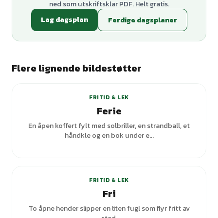
ned som utskriftsklar PDF. Helt gratis.
Lag dagsplan
Ferdige dagsplaner
Flere lignende bildestøtter
+
2
varianter
FRITID & LEK
Ferie
En åpen koffert fylt med solbriller, en strandball, et
håndkle og en bok under e...
FRITID & LEK
Fri
To åpne hender slipper en liten fugl som flyr fritt av