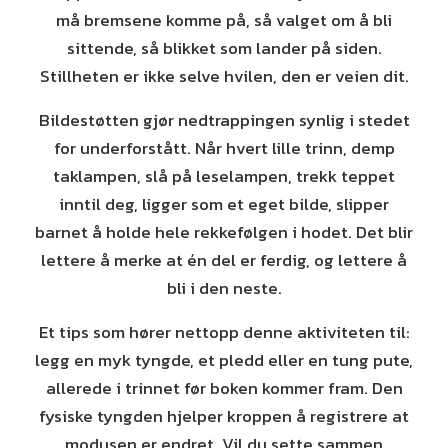
må bremsene komme på, så valget om å bli
sittende, så blikket som lander på siden.
Stillheten er ikke selve hvilen, den er veien dit.
Bildestøtten gjør nedtrappingen synlig i stedet
for underforstått. Når hvert lille trinn, demp
taklampen, slå på leselampen, trekk teppet
inntil deg, ligger som et eget bilde, slipper
barnet å holde hele rekkefølgen i hodet. Det blir
lettere å merke at én del er ferdig, og lettere å
bli i den neste.
Et tips som hører nettopp denne aktiviteten til:
legg en myk tyngde, et pledd eller en tung pute,
allerede i trinnet før boken kommer fram. Den
fysiske tyngden hjelper kroppen å registrere at
modusen er endret. Vil du sette sammen