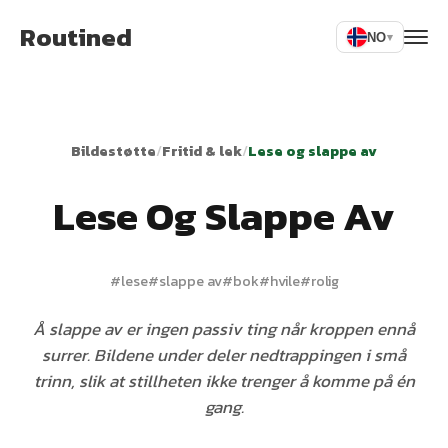
Routined
NO
▾
Bildestøtte
/
Fritid & lek
/
Lese og slappe av
Lese Og Slappe Av
#
lese
#
slappe av
#
bok
#
hvile
#
rolig
Å slappe av er ingen passiv ting når kroppen ennå
surrer. Bildene under deler nedtrappingen i små
trinn, slik at stillheten ikke trenger å komme på én
gang.