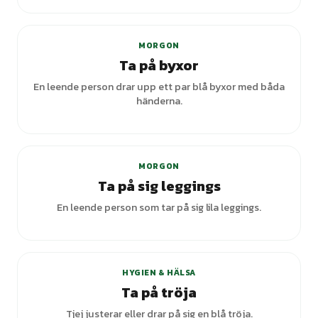
MORGON
Ta på byxor
En leende person drar upp ett par blå byxor med båda
händerna.
+
2
varianter
MORGON
Ta på sig leggings
En leende person som tar på sig lila leggings.
+
1
varianter
HYGIEN & HÄLSA
Ta på tröja
Tjej justerar eller drar på sig en blå tröja.