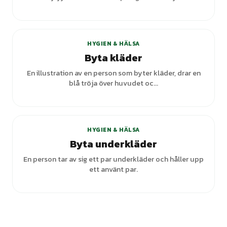
+
5
varianter
HYGIEN & HÄLSA
Byta kläder
En illustration av en person som byter kläder, drar en
blå tröja över huvudet oc...
+
1
varianter
HYGIEN & HÄLSA
Byta underkläder
En person tar av sig ett par underkläder och håller upp
ett använt par.