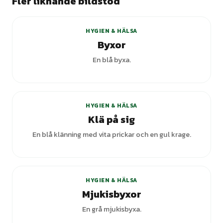
Fler liknande bildstöd
HYGIEN & HÄLSA
Byxor
En blå byxa.
+
4
varianter
HYGIEN & HÄLSA
Klä på sig
En blå klänning med vita prickar och en gul krage.
+
1
varianter
HYGIEN & HÄLSA
Mjukisbyxor
En grå mjukisbyxa.