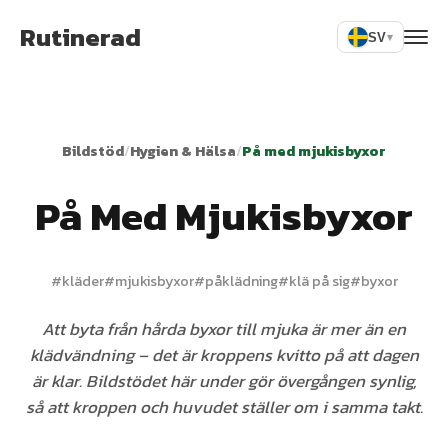
Rutinerad
SV
▾
Bildstöd
/
Hygien & Hälsa
/
På med mjukisbyxor
På Med Mjukisbyxor
#
kläder
#
mjukisbyxor
#
påklädning
#
klä på sig
#
byxor
Att byta från hårda byxor till mjuka är mer än en
klädvändning – det är kroppens kvitto på att dagen
är klar. Bildstödet här under gör övergången synlig,
så att kroppen och huvudet ställer om i samma takt.