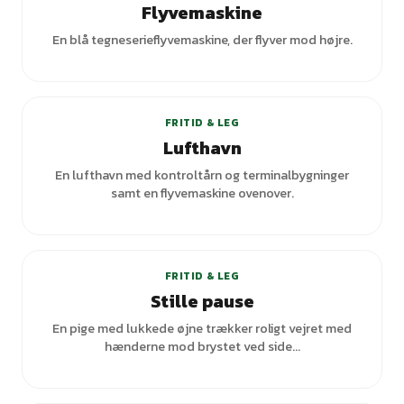
Flyvemaskine
En blå tegneserieflyvemaskine, der flyver mod højre.
FRITID & LEG
Lufthavn
En lufthavn med kontroltårn og terminalbygninger
samt en flyvemaskine ovenover.
+
1
varianter
FRITID & LEG
Stille pause
En pige med lukkede øjne trækker roligt vejret med
hænderne mod brystet ved side...