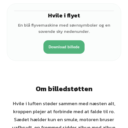
Hvile i flyet
En blå flyvemaskine med søvnsymboler og en
sovende sky nedenunder.
Download billede
Om billedstøtten
Hvile i luften støder sammen med næsten alt,
kroppen plejer at forbinde med at falde til ro.
Sædet hælder kun en smule, motoren bruser
uafbrudt, en fremmed sidder albue mod albue,