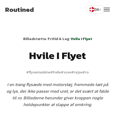
Routined
DA
▾
Billedstøtte
/
Fritid & Leg
/
Hvile I Flyet
Hvile I Flyet
#
flyvemaskine
#
hvile
#
sove
#
rejse
#
ro
I en trang flysæde med motorstøj, fremmede tæt på
og lys, der ikke passer med uret, er det svært at falde
til ro. Billederne herunder giver kroppen nogle
holdepunkter at slappe af omkring.