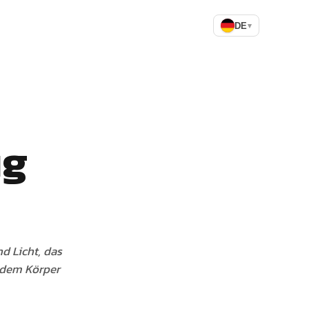
DE
▾
ug
d Licht, das
n dem Körper