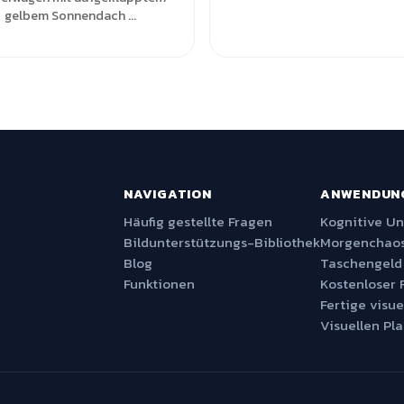
gelbem Sonnendach ...
NAVIGATION
ANWENDUN
Häufig gestellte Fragen
Kognitive U
Bildunterstützungs-Bibliothek
Morgenchaos
Blog
Taschengeld
Funktionen
Kostenloser 
Fertige visue
Visuellen Pla