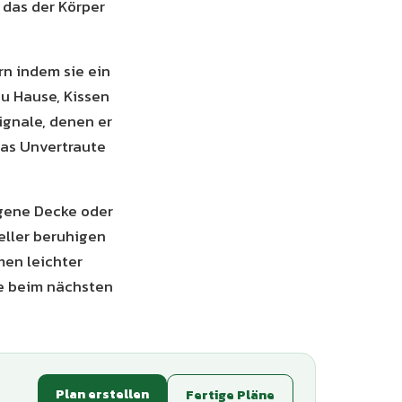
 das der Körper
rn indem sie ein
zu Hause, Kissen
ignale, denen er
das Unvertraute
igene Decke oder
eller beruhigen
men leichter
ie beim nächsten
Plan erstellen
Fertige Pläne