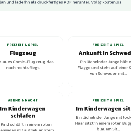
lan und lade ihn als druckfertiges PDF herunter. Völlig kostenlos.
FREIZEIT & SPIEL
FREIZEIT & SPIEL
Flugzeug
Ankunft In Schwe
 blaues Comic-Flugzeug, das
Ein lächelnder Junge hält e
nach rechts fliegt.
Flagge und steht auf einer 
von Schweden mit...
+
1
Var
ABEND & NACHT
FREIZEIT & SPIEL
Im Kinderwagen
Im Kinderwagen si
schlafen
Ein lächelnder Junge mit loc
Haar sitzt in einem roten Bug
 Kind schläft in einem roten
blauem Sit...
derwagen mit aufgeklapptem