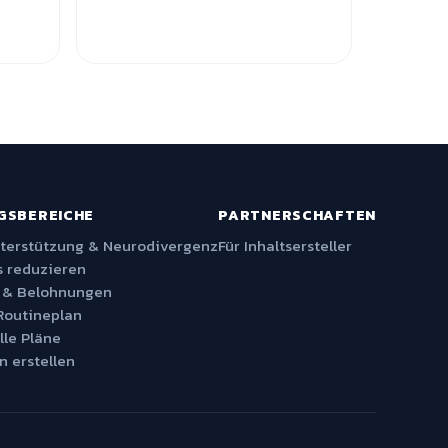
GSBEREICHE
PARTNERSCHAFTEN
nterstützung & Neurodivergenz
Für Inhaltsersteller
 reduzieren
 & Belohnungen
Routineplan
lle Pläne
n erstellen