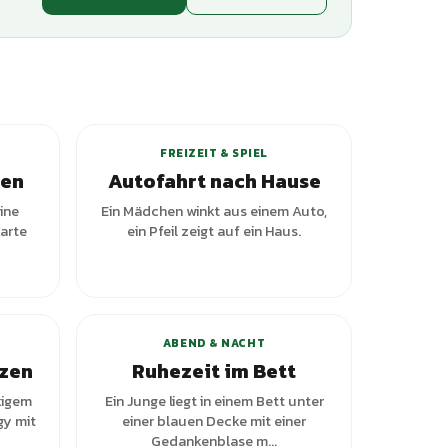
+
1
Varianten
FREIZEIT & SPIEL
den
Autofahrt nach Hause
ine
Ein Mädchen winkt aus einem Auto,
Karte
ein Pfeil zeigt auf ein Haus.
ianten
ABEND & NACHT
tzen
Ruhezeit im Bett
kigem
Ein Junge liegt in einem Bett unter
gy mit
einer blauen Decke mit einer
Gedankenblase m...