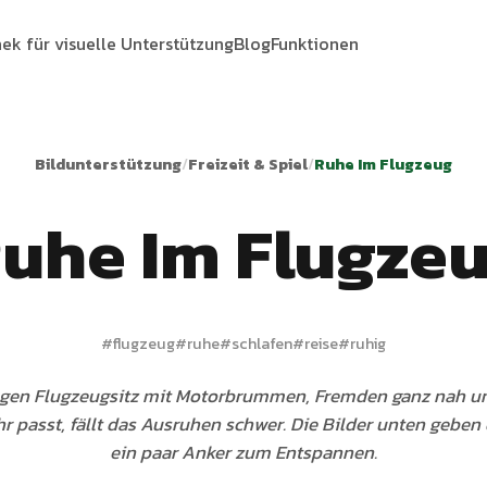
hek für visuelle Unterstützung
Blog
Funktionen
Bildunterstützung
/
Freizeit & Spiel
/
Ruhe Im Flugzeug
uhe Im Flugze
#
flugzeug
#
ruhe
#
schlafen
#
reise
#
ruhig
gen Flugzeugsitz mit Motorbrummen, Fremden ganz nah un
hr passt, fällt das Ausruhen schwer. Die Bilder unten gebe
ein paar Anker zum Entspannen.