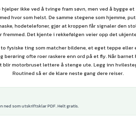
 hjelper ikke ved å tvinge fram søvn, men ved å bygge et l
 med hvor som helst. De samme stegene som hjemme, put
maske, hodetelefoner, gjør at kroppen får signaler den sto
 fremmed. Det kjente i rekkefølgen veier opp det ukjente 
 to fysiske ting som matcher bildene, et eget teppe eller 
og berøring ofte roer raskere enn ord på et fly. Når barnet 
blir motorbruset lettere å stenge ute. Legg inn hvilest
Routined så er de klare neste gang dere reiser.
 ned som utskriftsklar PDF. Helt gratis.
+
1
var