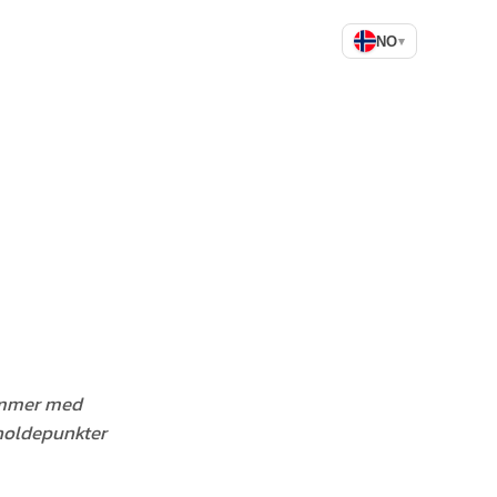
NO
▾
temmer med
 holdepunkter