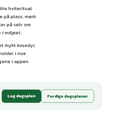
ite hvileritual
e på plass, mørk
ler på selv om
i miljøet.
et mykt kosedyr,
holder i noe
egene i appen
Lag dagsplan
Ferdige dagsplaner
ianter