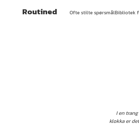
Routined
Ofte stilte spørsmål
Bibliotek f
I en tran
klokka er de