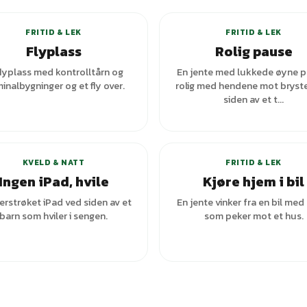
FRITID & LEK
FRITID & LEK
Flyplass
Rolig pause
flyplass med kontrolltårn og
En jente med lukkede øyne p
inalbygninger og et fly over.
rolig med hendene mot bryst
siden av et t...
+
1
var
KVELD & NATT
FRITID & LEK
Ingen iPad, hvile
Kjøre hjem i bil
erstrøket iPad ved siden av et
En jente vinker fra en bil med 
barn som hviler i sengen.
som peker mot et hus.