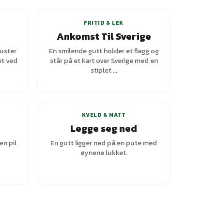
FRITID & LEK
Ankomst Til Sverige
uster
En smilende gutt holder et flagg og
et ved
står på et kart over Sverige med en
stiplet ...
ianter
KVELD & NATT
Legge seg ned
en pil
En gutt ligger ned på en pute med
øynene lukket.