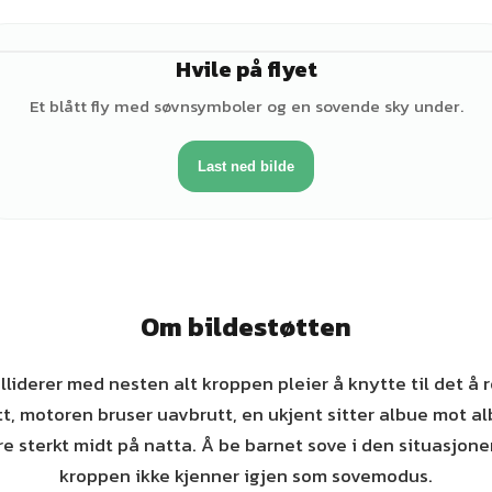
Hvile på flyet
Et blått fly med søvnsymboler og en sovende sky under.
Last ned bilde
Om bildestøtten
kolliderer med nesten alt kroppen pleier å knytte til det å 
itt, motoren bruser uavbrutt, en ukjent sitter albue mot alb
e sterkt midt på natta. Å be barnet sove i den situasjone
kroppen ikke kjenner igjen som sovemodus.