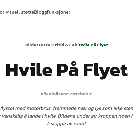
or visuell støtte
Blogg
Funksjoner
Bildestøtte
/
Fritid & Lek
/
Hvile På Flyet
Hvile På Flyet
#
fly
#
hvile
#
sove
#
reise
#
ro
g flystol med motorbrus, fremmede nær og lys som ikke s
t vanskelig å lande i hvile. Bildene under gir kroppen noen
å slappe av rundt.