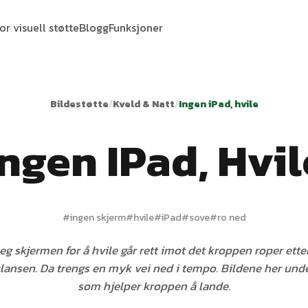
or visuell støtte
Blogg
Funksjoner
Bildestøtte
/
Kveld & Natt
/
Ingen iPad, hvile
Ingen IPad, Hvil
#
ingen skjerm
#
hvile
#
iPad
#
sove
#
ro ned
seg skjermen for å hvile går rett imot det kroppen roper ette
lansen. Da trengs en myk vei ned i tempo. Bildene her unde
som hjelper kroppen å lande.