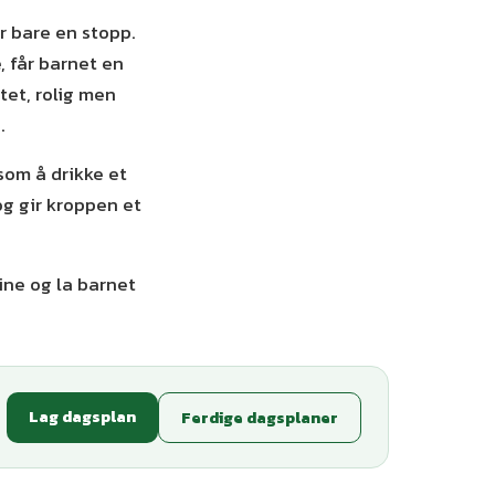
or bare en stopp.
, får barnet en
tet, rolig men
.
 som å drikke et
og gir kroppen et
ne og la barnet
Lag dagsplan
Ferdige dagsplaner