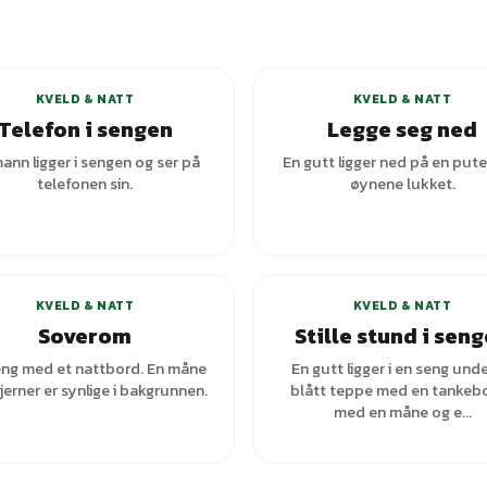
KVELD & NATT
KVELD & NATT
Telefon i sengen
Legge seg ned
ann ligger i sengen og ser på
En gutt ligger ned på en put
telefonen sin.
øynene lukket.
+
1
varianter
KVELD & NATT
KVELD & NATT
Soverom
Stille stund i sen
eng med et nattbord. En måne
En gutt ligger i en seng unde
jerner er synlige i bakgrunnen.
blått teppe med en tankeb
med en måne og e...