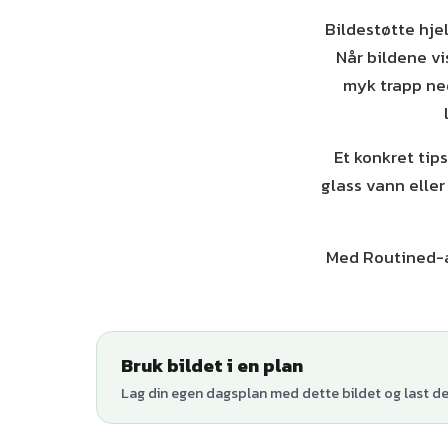
Bildestøtte hjel
Når bildene vi
myk trapp ned
Et konkret tips
glass vann eller
Med Routined-a
Bruk bildet i en plan
Lag din egen dagsplan med dette bildet og last den