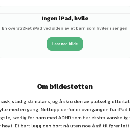
Ingen iPad, hvile
En overstrøket iPad ved siden av et barn som hviler i sengen.
Last ned bilde
Om bildestøtten
rask, stadig stimulans, og å skru den av plutselig etterl
ylle med en gang. Nettopp derfor er overgangen fra iPad t
gste, særlig for barn med ADHD som har ekstra vanskelig 
høyt. Et bart legg den bort nå uten noe å gå til fører lett 