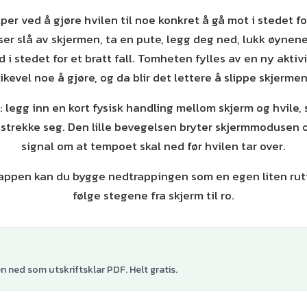
per ved å gjøre hvilen til noe konkret å gå mot i stedet f
ser slå av skjermen, ta en pute, legg deg ned, lukk øynene
 i stedet for et bratt fall. Tomheten fylles av en ny aktivi
likevel noe å gjøre, og da blir det lettere å slippe skjermen
: legg inn en kort fysisk handling mellom skjerm og hvile,
 strekke seg. Den lille bevegelsen bryter skjermmodusen 
signal om at tempoet skal ned før hvilen tar over.
ppen kan du bygge nedtrappingen som en egen liten ruti
følge stegene fra skjerm til ro.
 ned som utskriftsklar PDF. Helt gratis.