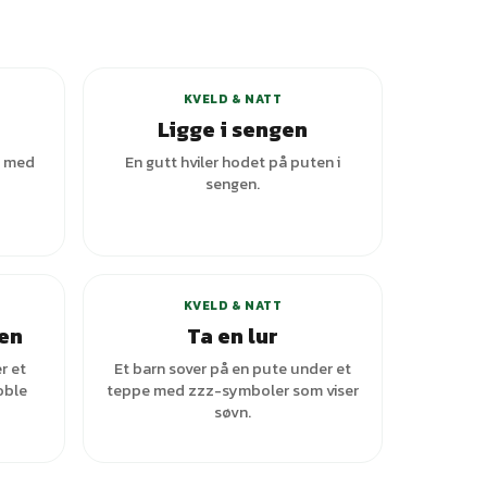
+
3
varianter
KVELD & NATT
Ligge i sengen
e med
En gutt hviler hodet på puten i
sengen.
KVELD & NATT
gen
Ta en lur
r et
Et barn sover på en pute under et
oble
teppe med zzz-symboler som viser
søvn.