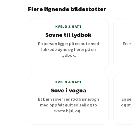
Flere lignende bildestøtter
KVELD & NATT
Sovne til lydbok
En person ligger på en pute med
En m
lukkede øyne og hører på en
lydbok.
KVELD & NATT
Sove i vogna
Et barn sover i en rød barnevogn
En s
med oppfelt gult solseil og to
og st
svarte hjul, og ...