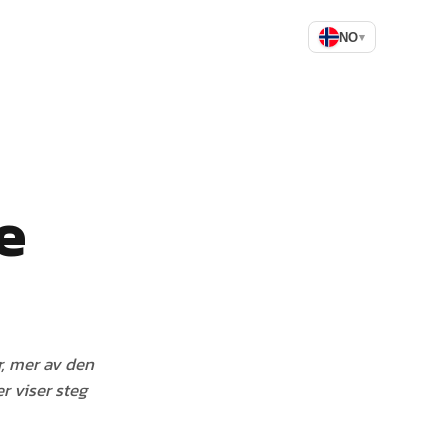
NO
▾
e
r, mer av den
r viser steg