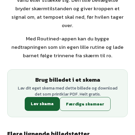
vand eller strække sig. Den lille bevægelse
bryder skærmtilstanden og giver kroppen et
signal om, at tempoet skal ned, før hvilen tager
over.
Med Routined-appen kan du bygge
nedtrapningen som sin egen lille rutine og lade
barnet følge trinnene fra skærm til ro.
Brug billedet i et skema
Lav dit eget skema med dette billede og download
det som printklar PDF. Helt gratis.
Lav skema
Færdige skemaer
Flere lignende billedstøtter