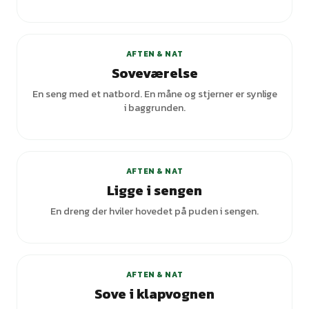
+
1
varianter
AFTEN & NAT
Soveværelse
En seng med et natbord. En måne og stjerner er synlige
i baggrunden.
+
3
varianter
AFTEN & NAT
Ligge i sengen
En dreng der hviler hovedet på puden i sengen.
AFTEN & NAT
Sove i klapvognen