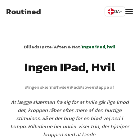
Routined
DA
▾
Billedstøtte
/
Aften & Nat
/
Ingen iPad, hvil
Ingen IPad, Hvil
#
ingen skærm
#
hvile
#
iPad
#
sove
#
slappe af
At lægge skærmen fra sig for at hvile går lige imod
det, kroppen råber efter, mere af den hurtige
stimulans. Så er der brug for en blød vej ned i
tempo. Billederne her under viser trin, der hjælper
kroppen med at lande.