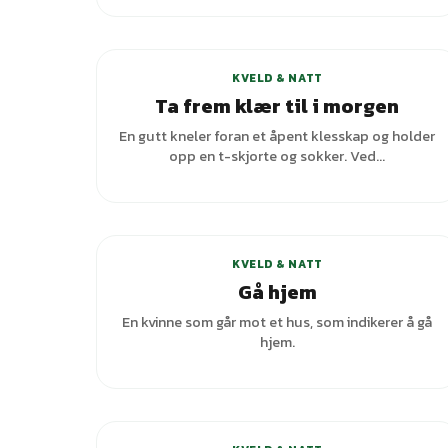
KVELD & NATT
Ta frem klær til i morgen
En gutt kneler foran et åpent klesskap og holder
opp en t-skjorte og sokker. Ved...
+
2
varianter
KVELD & NATT
Gå hjem
En kvinne som går mot et hus, som indikerer å gå
hjem.