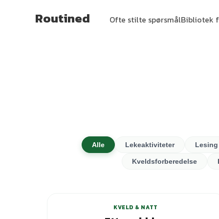
Routined
Ofte stilte spørsmål
Bibliotek f
Alle
Lekeaktiviteter
Lesing
Kveldsforberedelse
+
7
varianter
KVELD & NATT