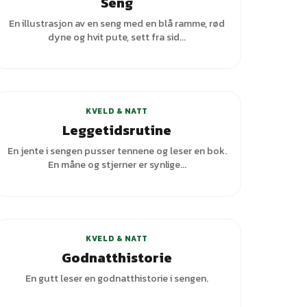
Seng
En illustrasjon av en seng med en blå ramme, rød
dyne og hvit pute, sett fra sid...
+
1
varianter
KVELD & NATT
Leggetidsrutine
En jente i sengen pusser tennene og leser en bok.
En måne og stjerner er synlige...
+
3
varianter
KVELD & NATT
Godnatthistorie
En gutt leser en godnatthistorie i sengen.