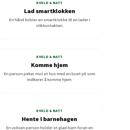
KVELD & NATT
Lad smartklokken
En hånd kobler en smartklokke til en lader i
stikkontakten.
+
2
varianter
KVELD & NATT
Komme hjem
En person peker mot et hus med en buet pil som
indikerer å komme hjem.
KVELD & NATT
Hente i barnehagen
En voksen person holder et glad barn foran en