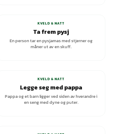
KVELD & NATT
Ta frem pysj
En person tar en pysjamas med stjerner og
måner ut av en skuff.
KVELD & NATT
Legge seg med pappa
Pappa og et barn ligger ved siden av hverandre i
en seng med dyne og puter.
+
1
varianter