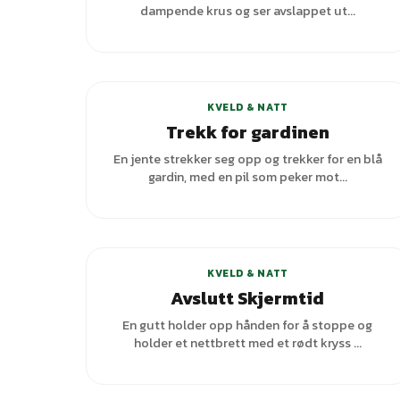
dampende krus og ser avslappet ut...
KVELD & NATT
Trekk for gardinen
En jente strekker seg opp og trekker for en blå
gardin, med en pil som peker mot...
KVELD & NATT
Avslutt Skjermtid
En gutt holder opp hånden for å stoppe og
holder et nettbrett med et rødt kryss ...
+
1
varianter