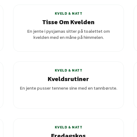
KVELD & NATT
Tisse Om Kvelden
En jente i pysjamas sitter på toalettet om
kvelden med en måne på himmelen.
+
1
varianter
KVELD & NATT
Kveldsrutiner
En jente pusser tennene sine med en tannbørste.
+
1
varianter
KVELD & NATT
Fredagskos