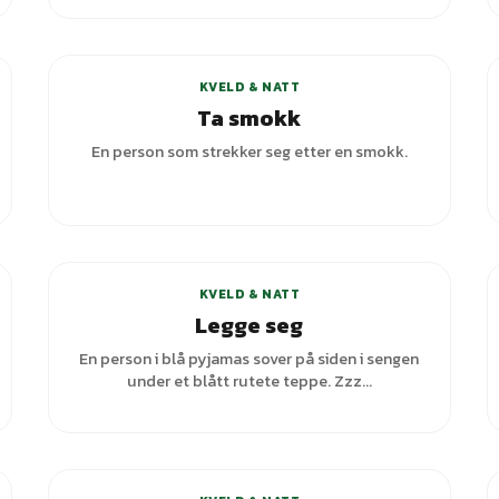
KVELD & NATT
Ta smokk
En person som strekker seg etter en smokk.
+
6
varianter
KVELD & NATT
Legge seg
En person i blå pyjamas sover på siden i sengen
under et blått rutete teppe. Zzz...
+
1
varianter