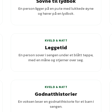
Sovne til lydbok
En person ligger på en pute med lukkede øyne
og hører på en lydbok.
+
5
varianter
KVELD & NATT
Leggetid
En person sover i sengen under et blått teppe,
med en måne og stjerner over seg.
KVELD & NATT
Godnatthistorier
En voksen leser en godnatthistorie for et barn i
sengen.