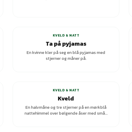
KVELD & NATT
Ta på pyjamas
En kvinne kler på seg en blå pyjamas med
stjerner og måner på.
+
6
varianter
KVELD & NATT
Kveld
En halvmåne og tre stjerner på en mørkblå
nattehimmel over bølgende åser med små...