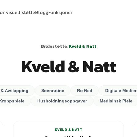
or visuell støtte
Blogg
Funksjoner
Bildestøtte
/
Kveld & Natt
Kveld & Natt
 & Avslapping
Søvnrutine
Ro Ned
Digitale Medier
Kroppspleie
Husholdningsoppgaver
Medisinsk Pleie
KVELD & NATT