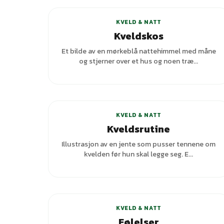
KVELD & NATT
Kveldskos
Et bilde av en mørkeblå nattehimmel med måne
og stjerner over et hus og noen træ...
+
7
varianter
KVELD & NATT
Kveldsrutine
Illustrasjon av en jente som pusser tennene om
kvelden før hun skal legge seg. E...
KVELD & NATT
Følelser