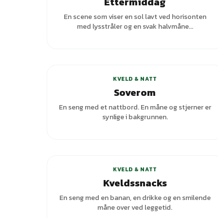
Ettermiddag
En scene som viser en sol lavt ved horisonten
med lysstråler og en svak halvmåne...
+
1
varianter
KVELD & NATT
Soverom
En seng med et nattbord. En måne og stjerner er
synlige i bakgrunnen.
+
1
varianter
KVELD & NATT
Kveldssnacks
En seng med en banan, en drikke og en smilende
måne over ved leggetid.