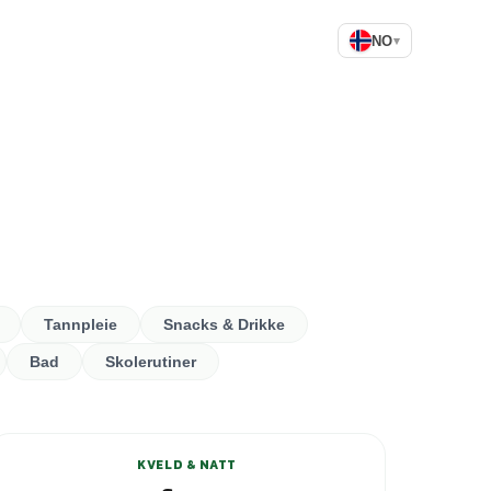
NO
▾
Tannpleie
Snacks & Drikke
Bad
Skolerutiner
+
1
varianter
KVELD & NATT