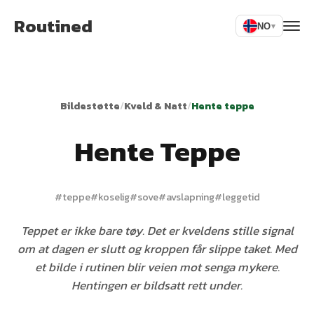
Routined
NO
▾
Bildestøtte
/
Kveld & Natt
/
Hente teppe
Hente Teppe
#
teppe
#
koselig
#
sove
#
avslapning
#
leggetid
Teppet er ikke bare tøy. Det er kveldens stille signal
om at dagen er slutt og kroppen får slippe taket. Med
et bilde i rutinen blir veien mot senga mykere.
Hentingen er bildsatt rett under.