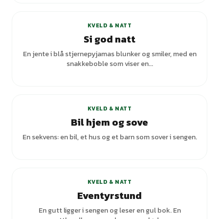
KVELD & NATT
Si god natt
En jente i blå stjernepyjamas blunker og smiler, med en
snakkeboble som viser en...
KVELD & NATT
Bil hjem og sove
En sekvens: en bil, et hus og et barn som sover i sengen.
+
2
varianter
KVELD & NATT
Eventyrstund
En gutt ligger i sengen og leser en gul bok. En