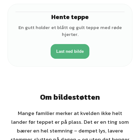
Hente teppe
♂
En gutt holder et blått og gult teppe med røde
hjerter.
Last ned bilde
Om bildestøtten
Mange familier merker at kvelden ikke helt
lander før teppet er på plass. Det er en ting som
bærer en hel stemning – dempet lys, lavere
stemmer, slutten på dagen – og uten det henger