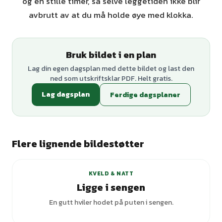
og en stille timer, så selve leggetiden ikke blir
avbrutt av at du må holde øye med klokka.
Bruk bildet i en plan
Lag din egen dagsplan med dette bildet og last den
ned som utskriftsklar PDF. Helt gratis.
Lag dagsplan
Ferdige dagsplaner
Flere lignende bildestøtter
+
3
varianter
KVELD & NATT
Ligge i sengen
En gutt hviler hodet på puten i sengen.
+
2
varianter