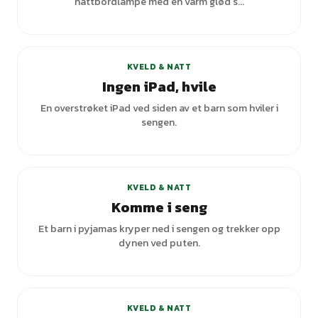
nattbordlampe med en varm glød s...
KVELD & NATT
Ingen iPad, hvile
En overstrøket iPad ved siden av et barn som hviler i
sengen.
KVELD & NATT
Komme i seng
Et barn i pyjamas kryper ned i sengen og trekker opp
dynen ved puten.
+
1
varianter
KVELD & NATT