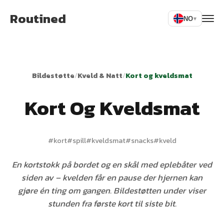
Routined
NO
▾
Bildestøtte
/
Kveld & Natt
/
Kort og kveldsmat
Kort Og Kveldsmat
#
kort
#
spill
#
kveldsmat
#
snacks
#
kveld
En kortstokk på bordet og en skål med eplebåter ved
siden av – kvelden får en pause der hjernen kan
gjøre én ting om gangen. Bildestøtten under viser
stunden fra første kort til siste bit.