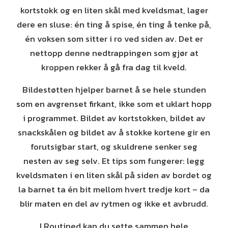
kortstokk og en liten skål med kveldsmat, lager
dere en sluse: én ting å spise, én ting å tenke på,
én voksen som sitter i ro ved siden av. Det er
nettopp denne nedtrappingen som gjør at
kroppen rekker å gå fra dag til kveld.
Bildestøtten hjelper barnet å se hele stunden
som en avgrenset firkant, ikke som et uklart hopp
i programmet. Bildet av kortstokken, bildet av
snackskålen og bildet av å stokke kortene gir en
forutsigbar start, og skuldrene senker seg
nesten av seg selv. Et tips som fungerer: legg
kveldsmaten i en liten skål på siden av bordet og
la barnet ta én bit mellom hvert tredje kort – da
blir maten en del av rytmen og ikke et avbrudd.
I Routined kan du sette sammen hele