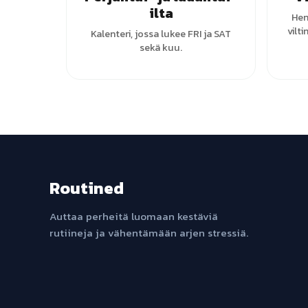
ilta
Hen
vilt
Kalenteri, jossa lukee FRI ja SAT
sekä kuu.
Routined
Auttaa perheitä luomaan kestäviä
rutiineja ja vähentämään arjen stressiä.