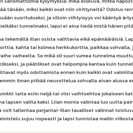
n sanomattomia kysymyksiä: mikä elokuva, mitkä naposte
ää tänään, miksi kaikki ovat niin virittyneitä? Odotus r
sään suoritukseksi, ja silloin viihtyisyys voi kääntyä ärt
pelkäksi tunnelmaksi, lapsi ei aina tiedä mistä hänen pitäi
a tekemällä illan osista valittavia eikä epämääräisiä. Lap
orttia, kahta tai kolmea herkkukorttia, paikkaa sohvalla,
 vaihe vaiheelta. Se mikä oli suuri sumea tunnelma muut
tökseksi, ja päätökset ovat helpompia kantaa kuin tunne
ttavat myös odottamista ennen kuin kaikki ovat valmiita. 
semmin ilman pitkää neuvottelua sohvalla aivan alussa e
nkki: laita esiin neljä tai viisi vaihtoehtoa jokaiseen ka
a lapsen valita kaksi. Liian monta valintaa luo uutta pai
 voit tallentaa perjantai-illan tavalliset valinnat toistuvak
almistelu sujuu nopeasti ja lapsi tunnistaa mallin viikost