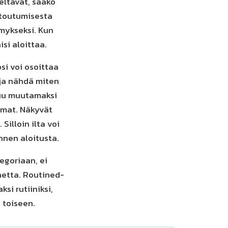
ltavat, saako
entoutumisesta
ymykseksi. Kun
si aloittaa.
si voi osoittaa
 ja nähdä miten
tuu muutamaksi
lmat. Näkyvät
Silloin ilta voi
nnen aloitusta.
tegoriaan, ei
netta. Routined-
si rutiiniksi,
a toiseen.