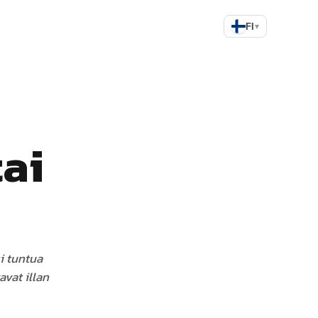
FI
▾
tai
i tuntua
avat illan