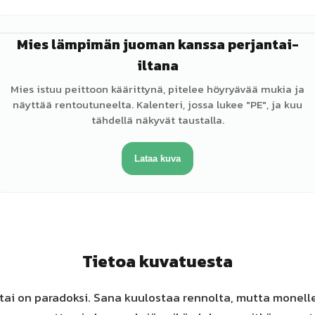
Mies lämpimän juoman kanssa perjantai-
♂
iltana
Mies istuu peittoon käärittynä, pitelee höyryävää mukia ja
näyttää rentoutuneelta. Kalenteri, jossa lukee "PE", ja kuu
tähdellä näkyvät taustalla.
Lataa kuva
Tietoa kuvatuesta
ntai on paradoksi. Sana kuulostaa rennolta, mutta monelle 