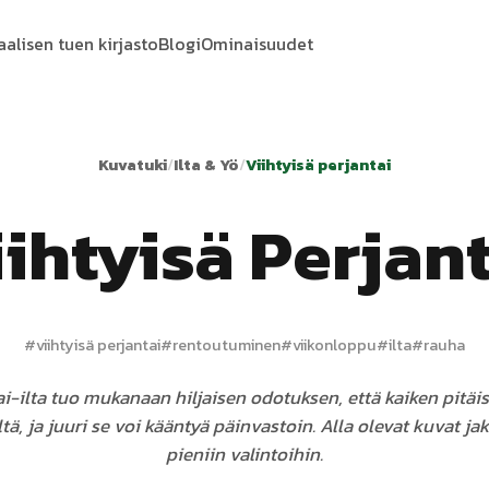
aalisen tuen kirjasto
Blogi
Ominaisuudet
Kuvatuki
/
Ilta & Yö
/
Viihtyisä perjantai
ihtyisä Perjan
#
viihtyisä perjantai
#
rentoutuminen
#
viikonloppu
#
ilta
#
rauha
ai-ilta tuo mukanaan hiljaisen odotuksen, että kaiken pitäis
ltä, ja juuri se voi kääntyä päinvastoin. Alla olevat kuvat jak
pieniin valintoihin.