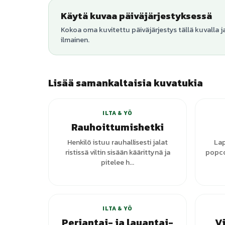
Käytä kuvaa päiväjärjestyksessä
Kokoa oma kuvitettu päiväjärjestys tällä kuvalla j
ilmainen.
Lisää samankaltaisia kuvatukia
ILTA & YÖ
Rauhoittumishetki
Henkilö istuu rauhallisesti jalat
Lap
ristissä viltin sisään käärittynä ja
popco
pitelee h...
ILTA & YÖ
Perjantai- ja lauantai-
V