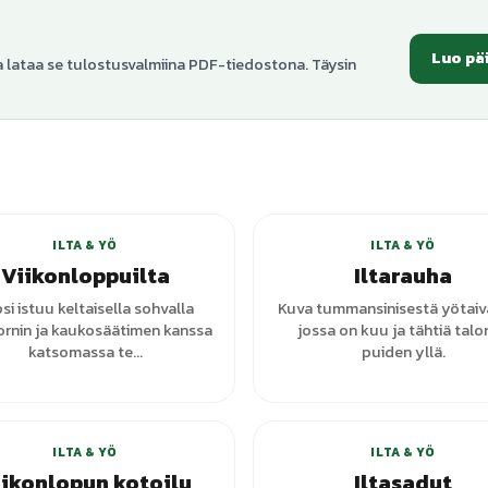
Luo pä
a lataa se tulostusvalmiina PDF-tiedostona. Täysin
+
1
vari
ILTA & YÖ
ILTA & YÖ
Viikonloppuilta
Iltarauha
si istuu keltaisella sohvalla
Kuva tummansinisestä yötaiv
rnin ja kaukosäätimen kanssa
jossa on kuu ja tähtiä talo
katsomassa te...
puiden yllä.
ILTA & YÖ
ILTA & YÖ
iikonlopun kotoilu
Iltasadut