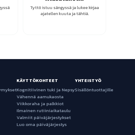
gyssä
Tyttö istuu sängyssä ja lukee kirjaa
ajatellen kuuta ja tähtiä.
KÄYTTÖKOHTEET
YHTEISTYÖ
symykset
Kognitiivinen tuki ja Nepsy
Sisällöntuottajille
Vähennä aamukaosta
Viikkoraha ja palkkiot
Ilmainen rutiiniaikataulu
Valmiit päiväjärjestykset
Luo oma päiväjärjestys