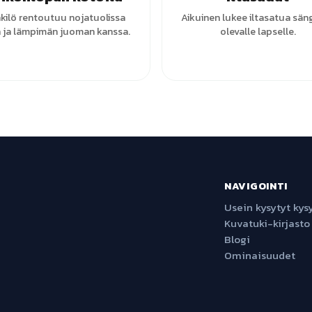
kilö rentoutuu nojatuolissa
Aikuinen lukee iltasatua sän
in ja lämpimän juoman kanssa.
olevalle lapselle.
NAVIGOINTI
Usein kysytyt ky
Kuvatuki-kirjasto
Blogi
Ominaisuudet