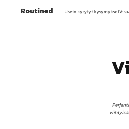
Routined
Usein kysytyt kysymykset
Visu
Vi
Perjant
viihtyisä