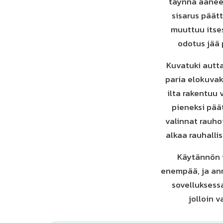
täynnä äänee
sisarus päätt
muuttuu itses
odotus jää 
Kuvatuki autta
paria elokuvak
ilta rakentuu
pieneksi pää
valinnat rauhoi
alkaa rauhalli
Käytännön vi
enempää, ja ann
sovelluksessa
jolloin v