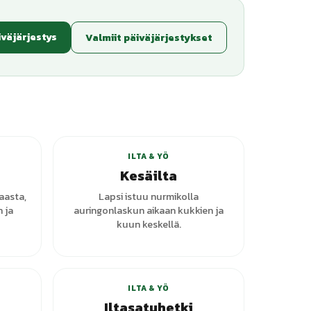
iväjärjestys
Valmiit päiväjärjestykset
anttia
ILTA & YÖ
Kesäilta
aasta,
Lapsi istuu nurmikolla
n ja
auringonlaskun aikaan kukkien ja
kuun keskellä.
+
1
varianttia
ILTA & YÖ
Iltasatuhetki