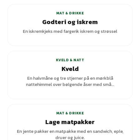
MAT & DRIKKE
Godteri og iskrem
En iskremkjeks med fargerik iskrem og strøssel
+
6
varianter
KVELD & NATT
Kveld
En halvmåne og tre stjerner på en mørkblå
nattehimmel over bølgende åser med små...
MAT & DRIKKE
Lage matpakker
En jente pakker en matpakke med en sandwich, eple,
druer og juice.