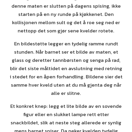
denne maten er slutten på dagens spising, ikke
starten på en ny runde på kjøkkenet. Den
kollisjonen mellom sult og det å roe seg ned er
nettopp det som gjør sene kvelder rotete.
En bildestøtte legger en tydelig ramme rundt
stunden. Når barnet ser et bilde av maten, et
glass og deretter tannbørsten og senga på rad,
blir det siste måltidet en avslutning med retning
i stedet for en åpen forhandling. Bildene sier det
samme hver kveld uten at du må gjenta deg når
alle er slitne.
Et konkret knep: legg et lite bilde av en sovende
figur eller en slukket lampe rett etter
snackbildet, slik at neste steg allerede er synlig
mens barnet spiser. Da peker kvelden tydelig