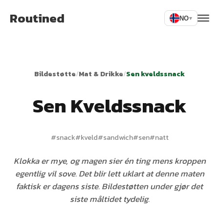
Routined
NO
▾
Bildestøtte
/
Mat & Drikke
/
Sen kveldssnack
Sen Kveldssnack
#
snack
#
kveld
#
sandwich
#
sen
#
natt
Klokka er mye, og magen sier én ting mens kroppen
egentlig vil sove. Det blir lett uklart at denne maten
faktisk er dagens siste. Bildestøtten under gjør det
siste måltidet tydelig.