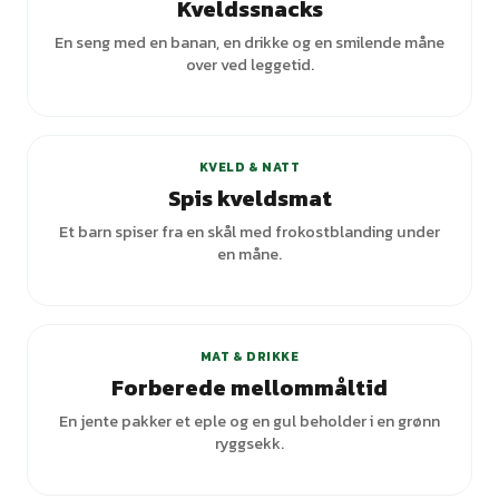
Kveldssnacks
En seng med en banan, en drikke og en smilende måne
over ved leggetid.
KVELD & NATT
Spis kveldsmat
Et barn spiser fra en skål med frokostblanding under
en måne.
+
3
varianter
MAT & DRIKKE
Forberede mellommåltid
En jente pakker et eple og en gul beholder i en grønn
ryggsekk.