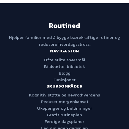
Routined
Hjelper familier med å bygge bærekraftige rutiner og
redusere hverdagsstress.
NAVIGASJON
Ofte stilte spørsmål
Bildstøtte-bibliotek
Blogg
Funksjoner
BRUKSOMRÅDER
Kognitiv støtte og nevrodivergens
Reduser morgenkaoset
Ukepenger og belønninger
Gratis rutineplan
Ferdige dagsplaner
Lag din egen dagsplan