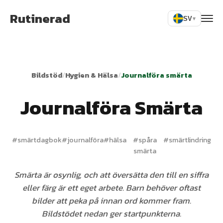
Rutinerad
SV
▾
Bildstöd
/
Hygien & Hälsa
/
Journalföra smärta
Journalföra Smärta
#
smärtdagbok
#
journalföra
#
hälsa
#
spåra
#
smärtlindring
smärta
Smärta är osynlig, och att översätta den till en siffra
eller färg är ett eget arbete. Barn behöver oftast
bilder att peka på innan ord kommer fram.
Bildstödet nedan ger startpunkterna.