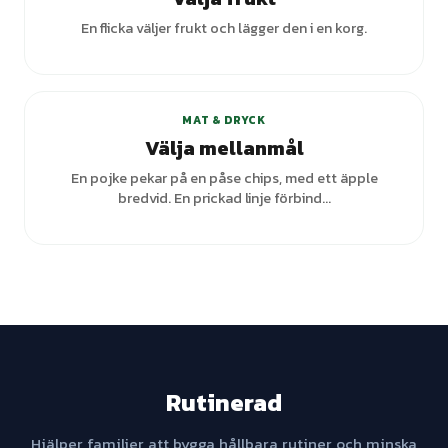
En flicka väljer frukt och lägger den i en korg.
MAT & DRYCK
Välja mellanmål
En pojke pekar på en påse chips, med ett äpple
bredvid. En prickad linje förbind...
Rutinerad
Hjälper familjer att bygga hållbara rutiner och minska