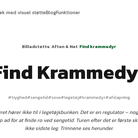
tek med visuel støtte
Blog
Funktioner
Billedstøtte
/
Aften & Nat
/
Find krammedyr
Find Krammedy
#
tryghed
#
sengetid
#
sove
#
legetøj
#
krammedyr
#
afslapning
t hører ikke til i legetøjsbunken. Det er en regulator – no
 ad for at finde ro ved sengetid. Turen efter det er første s
ikke sidste leg. Trinnene ses herunder.