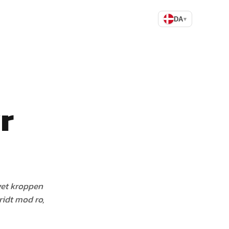
DA
▾
r
get kroppen
kridt mod ro,