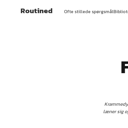
Routined
Ofte stillede spørgsmål
Biblio
Krammedyre
læner sig op