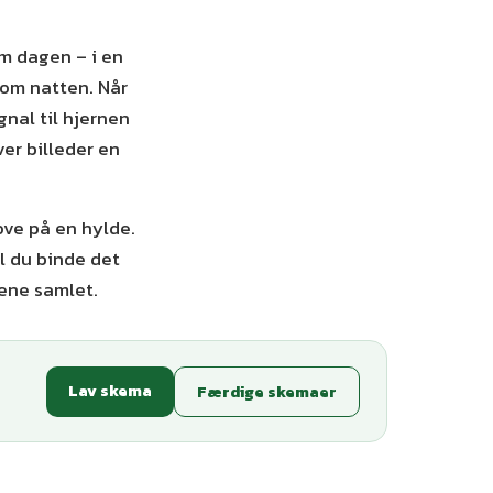
om dagen – i en
 om natten. Når
gnal til hjernen
ver billeder en
sove på en hylde.
il du binde det
ene samlet.
Lav skema
Færdige skemaer