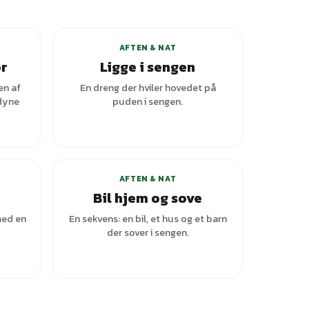
+
3
varianter
AFTEN & NAT
or
Ligge i sengen
en af
En dreng der hviler hovedet på
 dyne
puden i sengen.
ianter
AFTEN & NAT
Bil hjem og sove
med en
En sekvens: en bil, et hus og et barn
der sover i sengen.