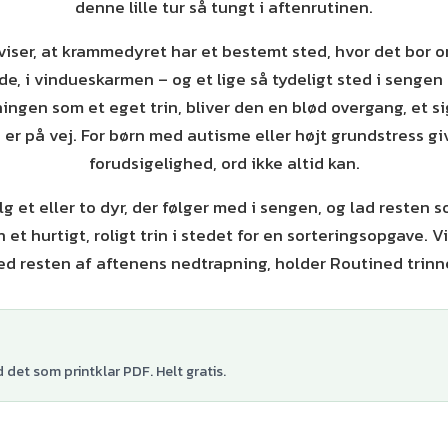
denne lille tur så tungt i aftenrutinen.
viser, at krammedyret har et bestemt sted, hvor det bor 
lde, i vindueskarmen – og et lige så tydeligt sted i sengen
ningen som et eget trin, bliver den en blød overgang, et si
er på vej. For børn med autisme eller højt grundstress gi
forudsigelighed, ord ikke altid kan.
g et eller to dyr, der følger med i sengen, og lad resten 
n et hurtigt, roligt trin i stedet for en sorteringsopgave. V
 resten af aftenens nedtrapning, holder Routined trinn
det som printklar PDF. Helt gratis.