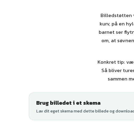
Billedstøtten 
kurv, på en hy
barnet ser flyt
om, at søvnen 
Konkret tip: væl
Så bliver ture
sammen med
Brug billedet i et skema
Lav dit eget skema med dette billede og download 