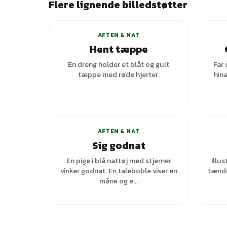
Flere lignende billedstøtter
AFTEN & NAT
Hent tæppe
En dreng holder et blåt og gult
Far 
tæppe med røde hjerter.
hin
+
2
varianter
AFTEN & NAT
Sig godnat
En pige i blå nattøj med stjerner
Illus
vinker godnat. En taleboble viser en
tænde
måne og e...