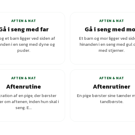
AFTEN & NAT
AFTEN & NAT
Gå i seng med far
Gå i seng med m
og et barn ligger ved siden af
Et barn og mor ligger ved sid
anden i en seng med dyne og
hinanden i en seng med gul
puder.
med stjerner.
+
7
varianter
+
1
var
AFTEN & NAT
AFTEN & NAT
Aftenrutine
Aftenrutiner
tration af en pige, der børster
En pige børster sine tænder 
r om aftenen, inden hun skal i
tandbørste.
seng. E...