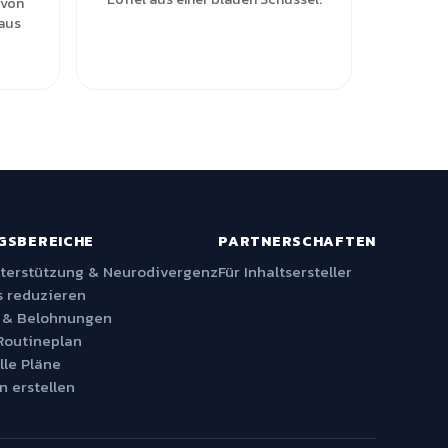
 von
 aus
GSBEREICHE
PARTNERSCHAFTEN
nterstützung & Neurodivergenz
Für Inhaltsersteller
 reduzieren
 & Belohnungen
Routineplan
lle Pläne
n erstellen