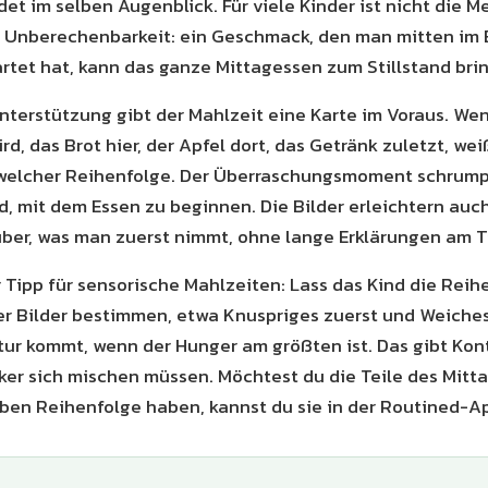
ndet im selben Augenblick. Für viele Kinder ist nicht die M
 Unberechenbarkeit: ein Geschmack, den man mitten im 
rtet hat, kann das ganze Mittagessen zum Stillstand bri
Unterstützung gibt der Mahlzeit eine Karte im Voraus. Wenn
rd, das Brot hier, der Apfel dort, das Getränk zuletzt, we
welcher Reihenfolge. Der Überraschungsmoment schrumpf
d, mit dem Essen zu beginnen. Die Bilder erleichtern auc
ber, was man zuerst nimmt, ohne lange Erklärungen am T
r Tipp für sensorische Mahlzeiten: Lass das Kind die Reih
r Bilder bestimmen, etwa Knuspriges zuerst und Weiches
xtur kommt, wenn der Hunger am größten ist. Das gibt Kont
er sich mischen müssen. Möchtest du die Teile des Mitt
lben Reihenfolge haben, kannst du sie in der Routined-Ap