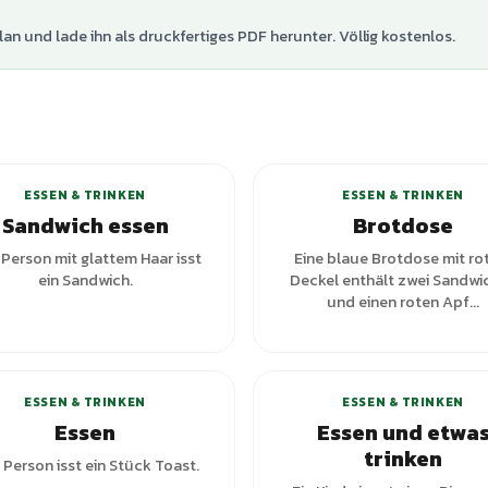
lan und lade ihn als druckfertiges PDF herunter. Völlig kostenlos.
+
1
Varianten
ESSEN & TRINKEN
ESSEN & TRINKEN
Sandwich essen
Brotdose
 Person mit glattem Haar isst
Eine blaue Brotdose mit r
ein Sandwich.
Deckel enthält zwei Sandwi
und einen roten Apf...
+
5
Varianten
+
1
Var
ESSEN & TRINKEN
ESSEN & TRINKEN
Essen
Essen und etwa
trinken
 Person isst ein Stück Toast.