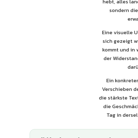
hebt, alles la
sondern die
erwa
Eine visuelle 
sich gezeigt wi
kommt und in 
der Widerstan
darü
Ein konkrete
Verschieben de
die stärkste Te
die Geschmäck
Tag in derse