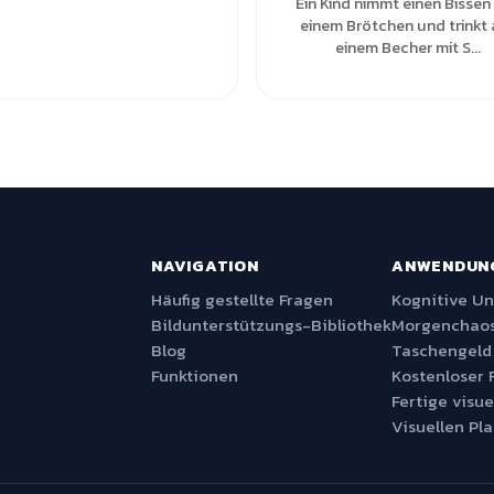
Ein Kind nimmt einen Bissen
einem Brötchen und trinkt
einem Becher mit S...
NAVIGATION
ANWENDUN
Häufig gestellte Fragen
Kognitive U
Bildunterstützungs-Bibliothek
Morgenchaos
Blog
Taschengeld
Funktionen
Kostenloser 
Fertige visue
Visuellen Pla