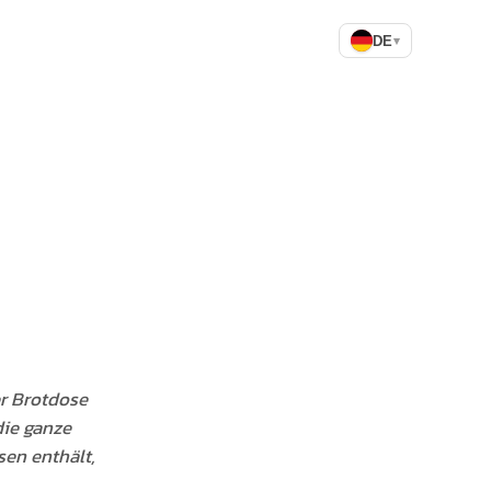
DE
▾
er Brotdose
die ganze
sen enthält,