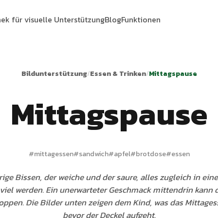
hek für visuelle Unterstützung
Blog
Funktionen
Bildunterstützung
/
Essen & Trinken
/
Mittagspause
Mittagspause
#
mittagessen
#
sandwich
#
apfel
#
brotdose
#
essen
ige Bissen, der weiche und der saure, alles zugleich in ein
viel werden. Ein unerwarteter Geschmack mittendrin kann 
oppen. Die Bilder unten zeigen dem Kind, was das Mittages
bevor der Deckel aufgeht.