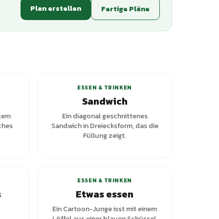
Plan erstellen
Fertige Pläne
+
1
Varianten
ESSEN & TRINKEN
Sandwich
otem
Ein diagonal geschnittenes
ches
Sandwich in Dreiecksform, das die
Füllung zeigt.
ianten
+
1
Varianten
ESSEN & TRINKEN
s
Etwas essen
Ein Cartoon-Junge isst mit einem
Löffel aus einer blauen Schüssel.