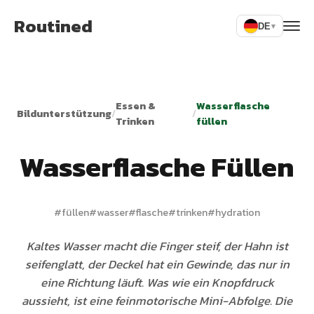
Routined
DE
▾
Essen &
Wasserflasche
Bildunterstützung
/
/
Trinken
füllen
Wasserflasche Füllen
#
füllen
#
wasser
#
flasche
#
trinken
#
hydration
Kaltes Wasser macht die Finger steif, der Hahn ist
seifenglatt, der Deckel hat ein Gewinde, das nur in
eine Richtung läuft. Was wie ein Knopfdruck
aussieht, ist eine feinmotorische Mini-Abfolge. Die